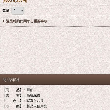
(
税込
:
4,327
円
)
数量
:
返品特約に関する重要事項
商品詳細
【耐 熱】：耐熱
【素 材】：高級繊維
【 色 】：写真とおり
【状 態】：新品未使用品