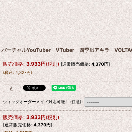
バーチャルYouTuber VTuber 四季凪アキラ VOLTAC
販売価格
:
3,933
円
(税別)
[
通常販売価格
:
4,370
円
]
(
税込
:
4,327
円
)
ウィッグオーダーメイド対応可能！
(任意)
:
販売価格
:
3,933
円
(税別)
[
通常販売価格
:
4,370
円
]