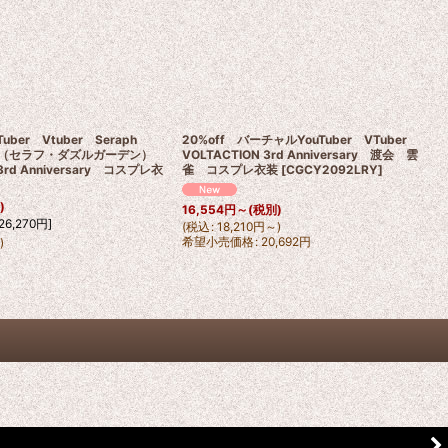
ber Vtuber Seraph
20%off バーチャルYouTuber VTuber
rden（セラフ・ダズルガーデン）
VOLTACTION 3rd Anniversary 渡会 雲
 3rd Anniversary コスプレ衣
雀 コスプレ衣装
[
CGCY2092LRY
]
)
16,554
円
～
(税別)
26,270
円
]
(
税込
:
18,210
円
～
)
希望小売価格
:
20,692
円
円
)