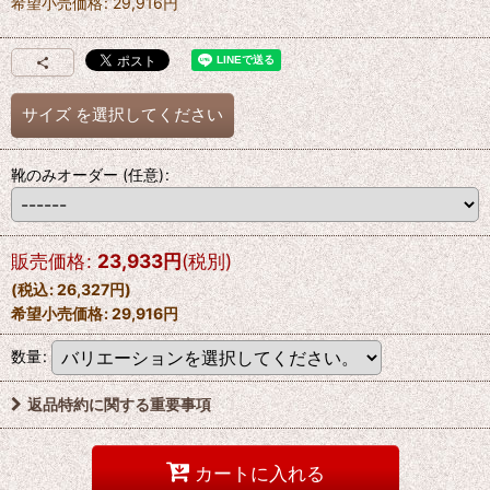
希望小売価格
:
29,916
円
サイズ
を選択してください
靴のみオーダー
(任意)
:
販売価格
:
23,933
円
(税別)
(
税込
:
26,327
円
)
希望小売価格
:
29,916
円
数量
:
返品特約に関する重要事項
カートに入れる