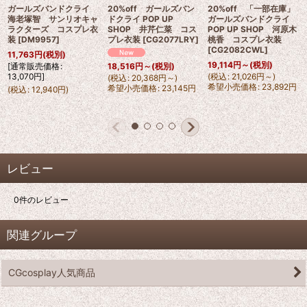
ガールズバンドクライ
20%off ガールズバン
20%off 「一部在庫」
海老塚智 サンリオキャ
ドクライ POP UP
ガールズバンドクライ
ラクターズ コスプレ衣
SHOP 井芹仁菜 コス
POP UP SHOP 河原木
装
[
DM9957
]
プレ衣装
[
CG2077LRY
]
桃香 コスプレ衣装
[
CG2082CWL
]
11,763
円
(税別)
19,114
円
～
(税別)
[
通常販売価格
:
18,516
円
～
(税別)
13,070
円
]
(
税込
:
21,026
円
～
)
(
税込
:
20,368
円
～
)
希望小売価格
:
23,892
円
希望小売価格
:
23,145
円
(
税込
:
12,940
円
)
レビュー
0
件のレビュー
関連グループ
CGcosplay人気商品