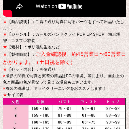
☆
【商品説明】：ご覧の通り写真に写るパーツをすべて出品いたし
ます。
☆
【ジャンル】：ガールズバンドクライ POP UP SHOP 海老塚
智 コスプレ衣装
☆
【素材】：ポリ混紡生地など
ご入金確認後、約45営業日〜60営業日
☆
【製作時間】：
かかります。（土日祝を除く）
☆
【セット内容】：画像通り
※
撮影の関係で写真と実際の商品はPCの環境、等により、画面上の
色と商品の色が異なって見える場合もございます。
※
衣装の洗濯は、ドライクリーニングをおススメします！
☆
サイズ表