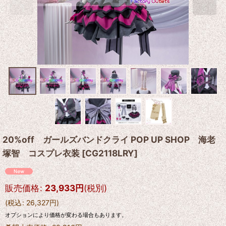
20%off ガールズバンドクライ POP UP SHOP 海老
塚智 コスプレ衣装
[
CG2118LRY
]
販売価格
:
23,933
円
(税別)
(
税込
:
26,327
円
)
オプションにより価格が変わる場合もあります。