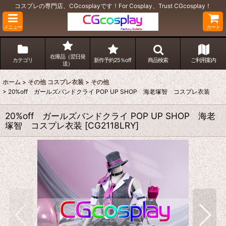
コスプレの専門店、CGcosplayです！For Cosplay、Trust CGcosplay！
メニュー
カート
在庫品（翌日発
カテゴリ
新作予約25％off
商品検索
ご利用案内
送）
ホーム
>
その他 コスプレ衣装
>
その他
>
20%off ガールズバンドクライ POP UP SHOP 海老塚智 コスプレ衣装
20%off ガールズバンドクライ POP UP SHOP 海老
塚智 コスプレ衣装
[
CG2118LRY
]