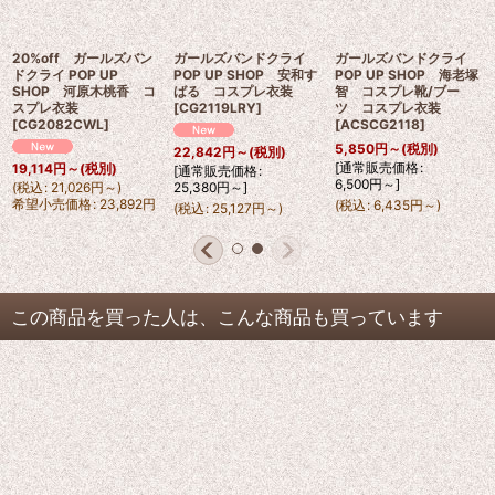
20%off ガールズバン
20%off ガールズバン
ガールズバンドクライ
ドクライ POP UP
ドクライ POP UP
POP UP SHOP 安和す
SHOP 井芹仁菜 コス
SHOP 河原木桃香 コ
ばる コスプレ衣装
プレ衣装
[
CG2077LRY
]
スプレ衣装
[
CG2119LRY
]
[
CG2082CWL
]
18,516
円
～
(税別)
22,842
円
～
(税別)
19,114
円
～
(税別)
(
税込
:
20,368
円
～
)
[
通常販売価格
:
希望小売価格
:
23,145
円
(
税込
:
21,026
円
～
)
25,380
円
～
]
希望小売価格
:
23,892
円
(
税込
:
25,127
円
～
)
この商品を買った人は、こんな商品も買っています