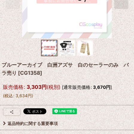
ブルーアーカイブ 白洲アズサ 白のセーラーのみ バ
ラ売り
[
CG1358
]
販売価格
:
3,303
円
(税別)
[
通常販売価格
:
3,670
円
]
(
税込
:
3,634
円
)
返品特約に関する重要事項