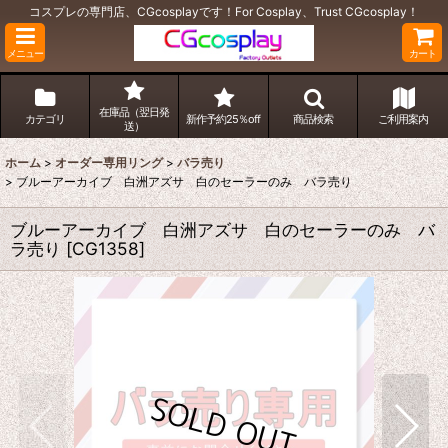
コスプレの専門店、CGcosplayです！For Cosplay、Trust CGcosplay！
メニュー
カート
在庫品（翌日発
カテゴリ
新作予約25％off
商品検索
ご利用案内
送）
ホーム
>
オーダー専用リング
>
バラ売り
>
ブルーアーカイブ 白洲アズサ 白のセーラーのみ バラ売り
ブルーアーカイブ 白洲アズサ 白のセーラーのみ バ
ラ売り
[
CG1358
]