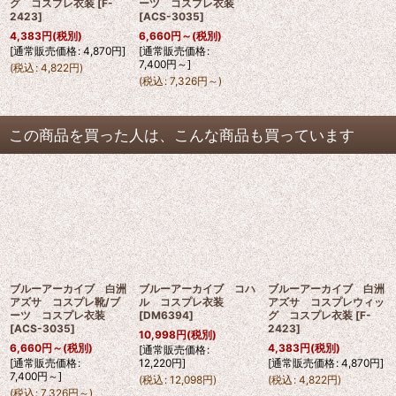
グ コスプレ衣装
[
F-
ーツ コスプレ衣装
2423
]
[
ACS-3035
]
4,383
円
(税別)
6,660
円
～
(税別)
[
通常販売価格
:
4,870
円
]
[
通常販売価格
:
7,400
円
～
]
(
税込
:
4,822
円
)
(
税込
:
7,326
円
～
)
この商品を買った人は、こんな商品も買っています
ブルーアーカイブ 白洲
ブルーアーカイブ コハ
ブルーアーカイブ 白洲
アズサ コスプレ靴/ブ
ル コスプレ衣装
アズサ コスプレウィッ
ーツ コスプレ衣装
[
DM6394
]
グ コスプレ衣装
[
F-
[
ACS-3035
]
2423
]
10,998
円
(税別)
6,660
円
～
(税別)
4,383
円
(税別)
[
通常販売価格
:
[
通常販売価格
:
12,220
円
]
[
通常販売価格
:
4,870
円
]
7,400
円
～
]
(
税込
:
12,098
円
)
(
税込
:
4,822
円
)
(
税込
:
7,326
円
～
)