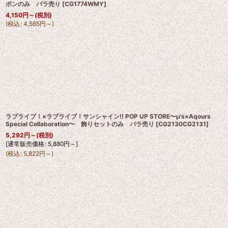
ボンのみ バラ売り
[
CG1774WMY
]
4,150
円
～
(税別)
(
税込
:
4,565
円
～
)
ラブライブ！×ラブライブ！サンシャイン!! POP UP STORE〜μ's×Aqours
Special Collaboration〜 飾りセットのみ バラ売り
[
CG2130CG2131
]
5,292
円
～
(税別)
[
通常販売価格
:
5,880
円
～
]
(
税込
:
5,822
円
～
)