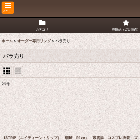
メニュー
カテゴリ
在庫品（翌日発送）
ホーム
>
オーダー専用リング
>
バラ売り
バラ売り
26
件
表示数
:
並び順
:
18TRIP（エイティーントリップ） 朝班「R1ze」 叢雲添 コスプレ衣装 ズ