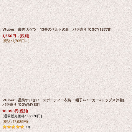
Vtuber 叢雲 カゲツ 13番のベルトのみ バラ売り
[
CGCY1877B
]
1,550
円
～
(税別)
(
税込
:
1,705
円
～
)
Vtuber 星街すいせい スポーティー衣装 帽子+パーカー+トップス(2着)
バラ売り
[
CGWMY88
]
16,353
円
(税別)
[
通常販売価格
:
18,170
円
]
(
税込
:
17,989
円
)
1
件