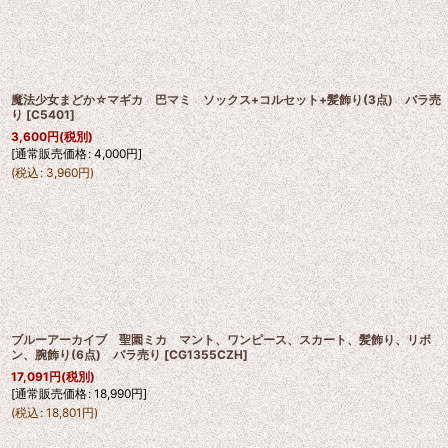
魔法少女まどか☆マギカ 巴マミ ソックス+コルセット+髪飾り(3点) バラ売
り
[
C5401
]
3,600
円
(税別)
[
通常販売価格
:
4,000
円
]
(
税込
:
3,960
円
)
ブルーアーカイブ 聖園ミカ マント、ワンピース、スカート、髪飾り、リボ
ン、腕飾り(6点) バラ売り
[
CG1355CZH
]
17,091
円
(税別)
[
通常販売価格
:
18,990
円
]
(
税込
:
18,801
円
)