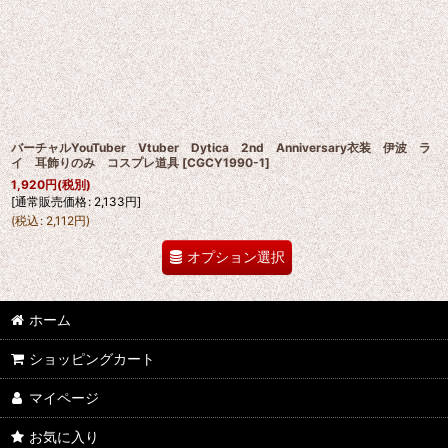
バーチャルYouTuber Vtuber Dytica 2nd Anniversary衣装 伊波 ラ
イ 耳飾りのみ コスプレ道具
[
CGCY1990-1
]
1,920
円
(税別)
[
通常販売価格
:
2,133
円
]
(
税込
:
2,112
円
)
オプション選択
ホーム
ショッピングカート
マイページ
お気に入り