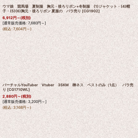
ウマ娘 競馬場 夏制服 胸元・後ろリボン+冬制服 (1)ジャケット・(4)帽
子・(5)(6)胸元・後ろリボン 夏服の バラ売り
[
CG1902
]
6,912
円
～
(税別)
[
通常販売価格
:
7,680
円
～
]
(
税込
:
7,604
円
～
)
バーチャルYouTuber Vtuber 3SKM 榊ネス ベストのみ（1点） バラ売
り
[
CG1710WL
]
2,880
円
～
(税別)
[
通常販売価格
:
3,200
円
～
]
(
税込
:
3,168
円
～
)