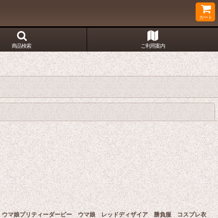
カート
商品検索
ご利用案内
閉じる
ウマ娘プリティーダービー ウマ娘 レッドディザイア 勝負服 コスプレ衣