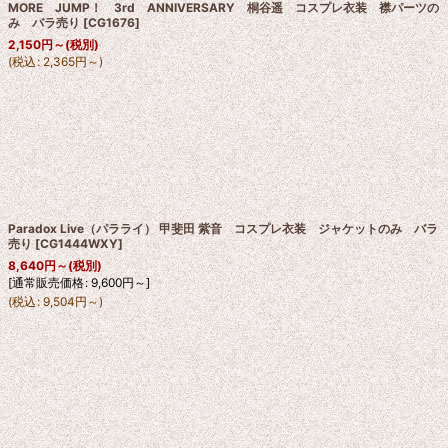
MORE JUMP！ 3rd ANNIVERSARY 桐谷遥 コスプレ衣装 襟パーツの
み バラ売り
[
CG1676
]
2,150
円
～
(税別)
(
税込
:
2,365
円
～
)
Paradox Live（パラライ） 甲斐田 紫音 コスプレ衣装 ジャケットのみ バラ
売り
[
CG1444WXY
]
8,640
円
～
(税別)
[
通常販売価格
:
9,600
円
～
]
(
税込
:
9,504
円
～
)