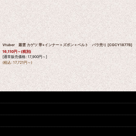
Vtuber 叢雲 カゲツ 帯+インナー＋ズボン＋ベルト バラ売り
[
CGCY1877B
]
16,110
円
～
(税別)
[
通常販売価格
:
17,900
円
～
]
(
税込
:
17,721
円
～
)