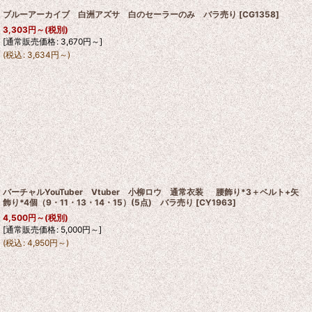
ブルーアーカイブ 白洲アズサ 白のセーラーのみ バラ売り
[
CG1358
]
3,303
円
～
(税別)
[
通常販売価格
:
3,670
円
～
]
(
税込
:
3,634
円
～
)
バーチャルYouTuber Vtuber 小柳ロウ 通常衣装 腰飾り*3＋ベルト+矢
飾り*4個（9・11・13・14・15）(5点) バラ売り
[
CY1963
]
4,500
円
～
(税別)
[
通常販売価格
:
5,000
円
～
]
(
税込
:
4,950
円
～
)