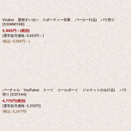
Vtuber 星街すいせい スポーティー衣装 パーカー(1点) バラ売り
[
CGWMY88
]
5,985
円
～
(税別)
[
通常販売価格
:
6,650
円
～
]
(
税込
:
6,584
円
～
)
バーチャル YouTuber スーツ コールボーイ ジャケットのみ(1点) バラ
売り
[
CG1144
]
4,770
円
(税別)
[
通常販売価格
:
5,300
円
]
(
税込
:
5,247
円
)