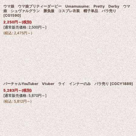
ウマ娘 ウマ娘プリティーダービー Umamusume: Pretty Derby ウマ
娘 シュヴァルグラン 勝負服 コスプレ衣装 帽子単品 バラ売り
[
CG1590
]
2,250
円
～
(税別)
[
通常販売価格
:
2,500
円
～
]
(
税込
:
2,475
円
～
)
バーチャルYouTuber Vtuber ライ インナーのみ バラ売り
[
CGCY1889
]
5,283
円
～
(税別)
[
通常販売価格
:
5,870
円
～
]
(
税込
:
5,812
円
～
)