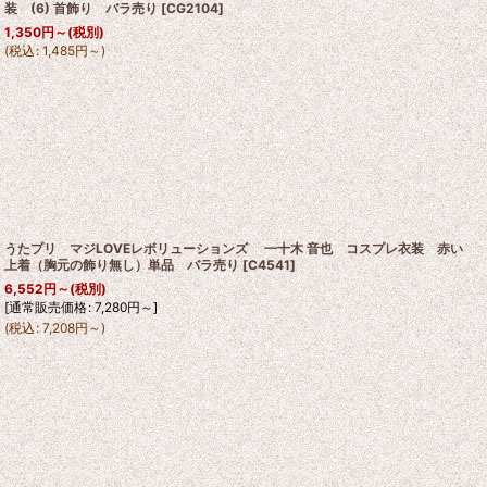
装 (6) 首飾り バラ売り
[
CG2104
]
1,350
円
～
(税別)
(
税込
:
1,485
円
～
)
うたプリ マジLOVEレボリューションズ 一十木 音也 コスプレ衣装 赤い
上着（胸元の飾り無し）単品 バラ売り
[
C4541
]
6,552
円
～
(税別)
[
通常販売価格
:
7,280
円
～
]
(
税込
:
7,208
円
～
)