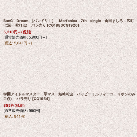
BanG Dream!（バンドリ！） Morfonica 7th single 倉田ましろ 広町
七深 靴(1点) バラ売り
[
CG1883CG1926
]
5,310
円
～
(税別)
[
通常販売価格
:
5,900
円
～
]
(
税込
:
5,841
円
～
)
学園アイドルマスター 学マス 姫崎莉波 ハッピーミルフィーユ リボンのみ
(1点) バラ売り
[
CG1954
]
855
円
(税別)
[
通常販売価格
:
950
円
]
(
税込
:
941
円
)