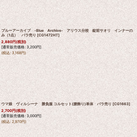
ブルーアーカイブ -Blue Archive- アリウス分校 錠前サオリ インナーの
み（1点） バラ売り
[
CG1472HT
]
2,880
円
(税別)
[
通常販売価格
:
3,200
円
]
(
税込
:
3,168
円
)
ウマ娘 ヴィルシーナ 勝負服 コルセット(腰飾り)単体 バラ売り
[
CG1663
]
2,700
円
(税別)
[
通常販売価格
:
3,000
円
]
(
税込
:
2,970
円
)