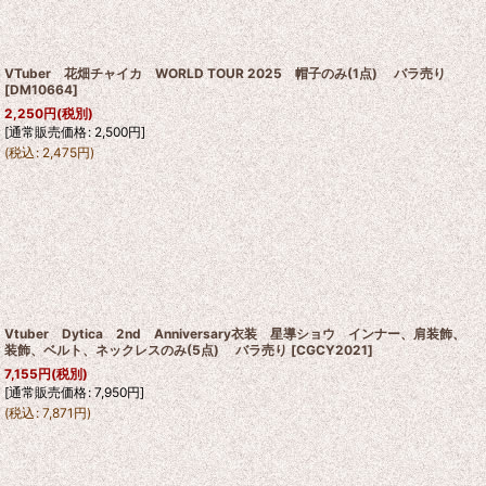
VTuber 花畑チャイカ WORLD TOUR 2025 帽子のみ(1点) バラ売り
[
DM10664
]
2,250
円
(税別)
[
通常販売価格
:
2,500
円
]
(
税込
:
2,475
円
)
Vtuber Dytica 2nd Anniversary衣装 星導ショウ インナー、肩装飾、
装飾、ベルト、ネックレスのみ(5点) バラ売り
[
CGCY2021
]
7,155
円
(税別)
[
通常販売価格
:
7,950
円
]
(
税込
:
7,871
円
)