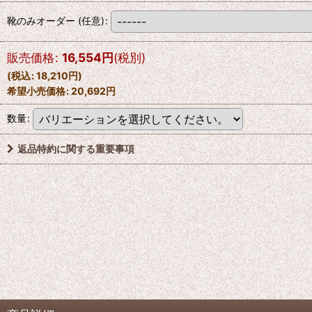
靴のみオーダー
(任意)
:
販売価格
:
16,554
円
(税別)
(
税込
:
18,210
円
)
希望小売価格
:
20,692
円
数量
:
返品特約に関する重要事項