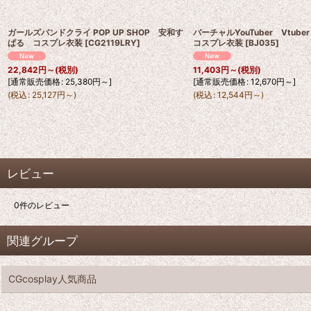
ガールズバンドクライ POP UP SHOP 安和す
バーチャルYouTuber Vtu
ばる コスプレ衣装
[
CG2119LRY
]
コスプレ衣装
[
BJ035
]
22,842
円
～
(税別)
11,403
円
～
(税別)
[
通常販売価格
:
25,380
円
～
]
[
通常販売価格
:
12,670
円
～
]
(
税込
:
25,127
円
～
)
(
税込
:
12,544
円
～
)
レビュー
0
件のレビュー
関連グループ
CGcosplay人気商品