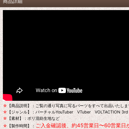
商品詳細
☆
【商品説明】：ご覧の通り写真に写るパーツをすべて出品いたしま
☆
【ジャンル】：バーチャルYouTuber VTuber VOLTACTION 3r
☆
【素材】：ポリ混紡生地など
ご入金確認後、約45営業日〜60営業
☆
【製作時間】：