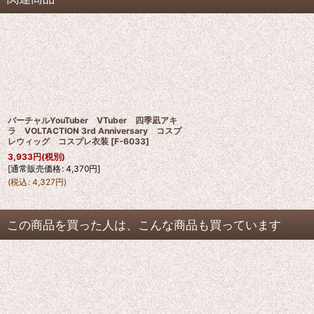
バーチャルYouTuber VTuber 四季凪アキ
ラ VOLTACTION 3rd Anniversary コスプ
レウィッグ コスプレ衣装
[
F-6033
]
3,933
円
(税別)
[
通常販売価格
:
4,370
円
]
(
税込
:
4,327
円
)
この商品を買った人は、こんな商品も買っています