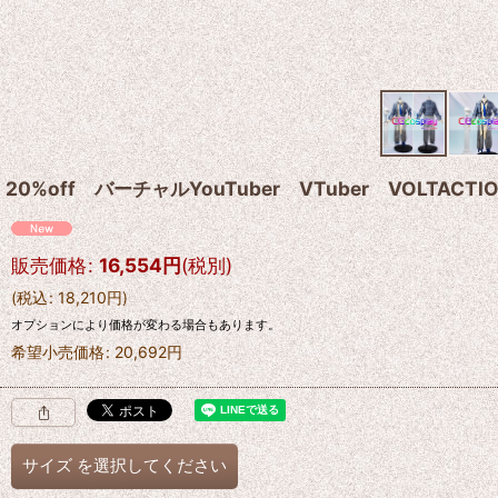
20%off バーチャルYouTuber VTuber VOLTACT
販売価格
:
16,554
円
(税別)
(
税込
:
18,210
円
)
オプションにより価格が変わる場合もあります。
希望小売価格
:
20,692
円
サイズ
を選択してください