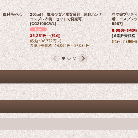
ber 白砂あやね
20%off 魔法少女ノ魔女裁判 遠野ハンナ
ウマ娘プリティ
コスプレ衣装 セットで発売可
着 コスプレウ
[
CG2106CWL
]
5987
]
6,696
円
(税別)
[
通常販売価格
:
35,251
円
～
(税別)
(
税込
:
38,777
円
～
)
(
税込
:
7,366
円
)
希望小売価格
:
44,064
円
～57,084
円