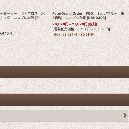
ーダービー ヴィブロス 水
Fate/Grand Order FGO オルガマリー 第
ィッグ コスプレ衣装
[
F-
3再臨 コスプレ衣装
[
DM10305
]
26,028
円
～27,828
円
(税別)
[
通常販売価格
:
28,920
円
～30,920
円
]
7,440
円
]
(
税込
:
28,631
円
～30,611
円
)