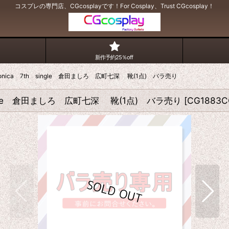
コスプレの専門店、CGcosplayです！For Cosplay、Trust CGcosplay！
新作予約25％off
fonica 7th single 倉田ましろ 広町七深 靴(1点) バラ売り
single 倉田ましろ 広町七深 靴(1点) バラ売り
[
CG1883C