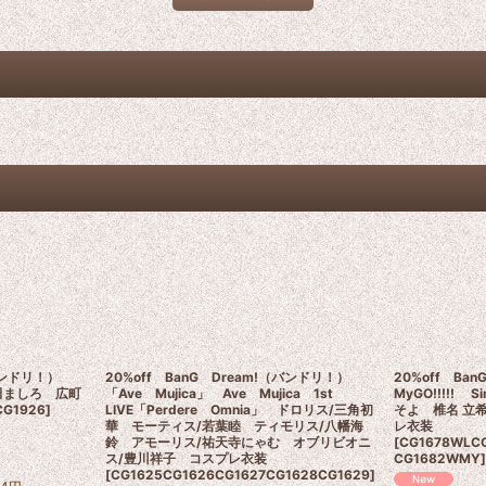
!（バンドリ！）
20%off BanG Dream!（バンドリ！）
20%off Ban
 倉田ましろ 広町
「Ave Mujica」 Ave Mujica 1st
MyGO!!!!!
CG1926
]
LIVE「Perdere Omnia」 ドロリス/三角初
そよ 椎名 立
華 モーティス/若葉睦 ティモリス/八幡海
レ衣装
鈴 アモーリス/祐天寺にゃむ オブリビオニ
[
CG1678WLC
ス/豊川祥子 コスプレ衣装
CG1682WMY
[
CG1625CG1626CG1627CG1628CG1629
]