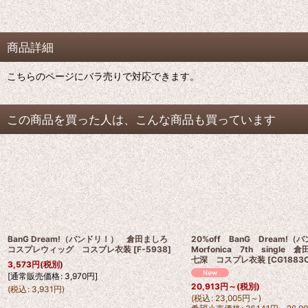
商品詳細
こちらのページにバラ売りで対応できます。
この商品を買った人は、こんな商品も買っています
BanG Dream!（バンドリ！） 倉田ましろ
20%off BanG Dream
コスプレウィッグ コスプレ衣装
[
F-5938
]
Morfonica 7th single
七深 コスプレ衣装
[
CG1883
3,573
円
(税別)
[
通常販売価格
:
3,970
円
]
20,913
円
～
(税別)
(
税込
:
3,931
円
)
(
税込
:
23,005
円
～
)