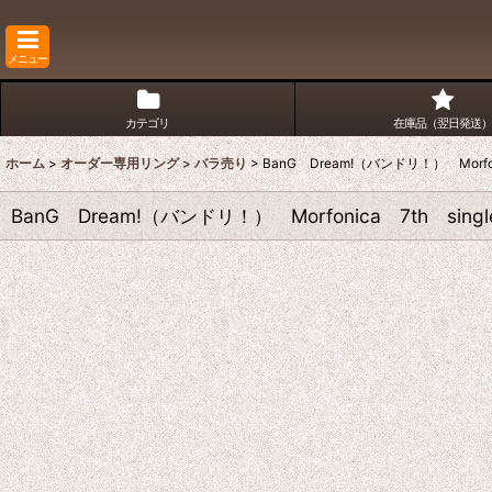
メニュー
カテゴリ
在庫品（翌日発送）
ホーム
>
オーダー専用リング
>
バラ売り
>
BanG Dream!（バンドリ！） Mor
BanG Dream!（バンドリ！） Morfonica 7th 