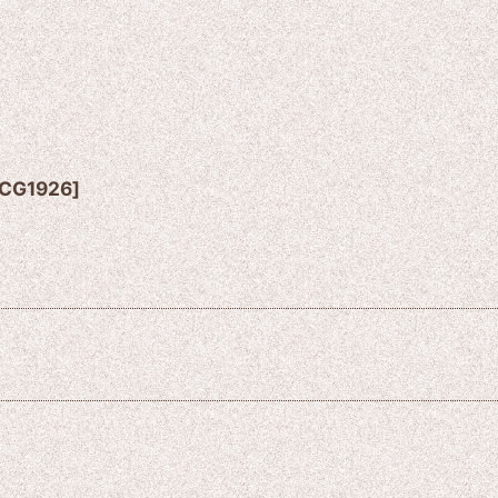
CG1926
]