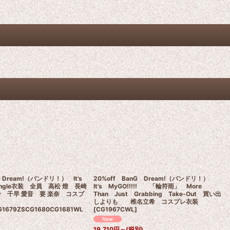
G Dream!（バンドリ！） It's
20%off BanG Dream!（バンドリ！）
 Single衣装 全員 高松 燈 長崎
It's MyGO!!!!! 「輪符雨」 More
希 千早 愛音 要 楽奈 コスプ
Than Just Grabbing Take-Out 買い出
しよりも 椎名立希 コスプレ衣装
G1679ZSCG1680CG1681WL
[
CG1967CWL
]
]
19,710
円
～
(税別)