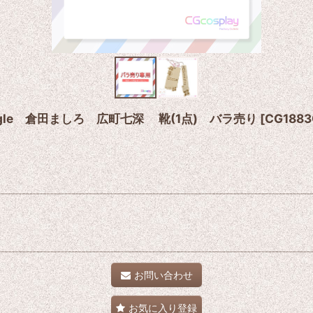
single 倉田ましろ 広町七深 靴(1点) バラ売り
[
CG1883
お問い合わせ
お気に入り登録