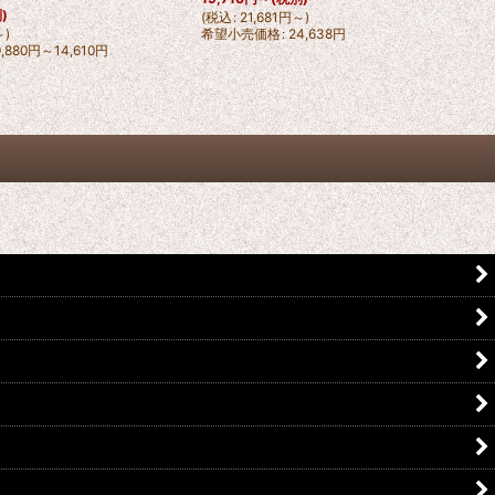
)
(
税込
:
21,681
円
～
)
～
)
希望小売価格
:
24,638
円
9,880
円
～14,610
円