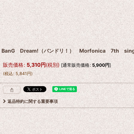
BanG Dream!（バンドリ！） Morfonica 7th 
販売価格
:
5,310
円
(税別)
[
通常販売価格
:
5,900
円
]
(
税込
:
5,841
円
)
返品特約に関する重要事項