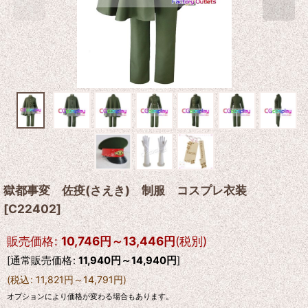
獄都事変 佐疫(さえき) 制服 コスプレ衣装
[
C22402
]
販売価格
:
10,746
円
～13,446
円
(税別)
[
通常販売価格
:
11,940
円
～14,940
円
]
(
税込
:
11,821
円
～14,791
円
)
オプションにより価格が変わる場合もあります。