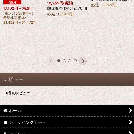
10,953
円
(税別)
(
税込
:
11,385
円
)
[
通常販売価格
:
12,170
円
]
17,162
円
～
(税別)
(
税込
:
18,879
円
～
)
(
税込
:
12,049
円
)
希望小売価格
:
21,452
円
～31,472
円
レビュー
0
件のレビュー
ホーム
ショッピングカート
マイページ