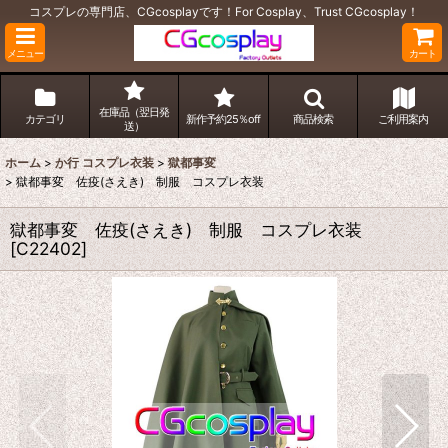
コスプレの専門店、CGcosplayです！For Cosplay、Trust CGcosplay！
メニュー
カート
在庫品（翌日発
カテゴリ
新作予約25％off
商品検索
ご利用案内
送）
ホーム
>
か行 コスプレ衣装
>
獄都事変
>
獄都事変 佐疫(さえき) 制服 コスプレ衣装
獄都事変 佐疫(さえき) 制服 コスプレ衣装
[
C22402
]