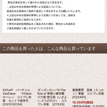
この商品を買った人は、こんな商品も買っています
20%off バーチャル
ダンガンロンパ3:The
獄都事変 肋角（ろっか
YouTuber VTuber
End of 希望ヶ峰学園
く）軍服 コスプレ衣装
ローレン コスプレ衣
十六夜 惣之助（いざよ
[
C22401
]
装 セットで発売可
い そうのすけ） コス
10,350
円
(税別)
[
CG1212CZH
]
プレ衣装
[
C7333
]
[
通常販売価格
:
11,500
円
]