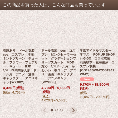
この商品を買った人は、こんな商品も買っています
在庫あり ドール衣装
ドール衣装 cos コス
学園アイドルマスター
cos コスプレ 洋服
プレ ピンクセーラーセ
学マス POP UP SHOP
ミントグリーン チュー
ット グラデーションプ
in GiGO コラボ衣装
ル フラワー フェアリ
リーツスカート MDD
花海咲季 花海佑芽 コ
ー キュート BJD
対応 1/4ドール用 か
スプレ衣装
1/4 球体関節人形 ド
わいい 春コーデ アニ
[
CG1940WMYCG1941
ール用 アニメ 漫画
メ 漫画 キャラクタ
WMY
]
キャラクター アニメキ
ー アニメキャラ
ャラ
[
WY002
]
[
WY008
]
9,170
円
～18,500
円
4,320
円
(税別)
4,200
円
～5,000
円
(税別)
(税別)
(
税込
:
4,752
円
)
(
税込
:
(
税込
:
10,087
円
～20,350
円
)
4,620
円
～5,500
円
)