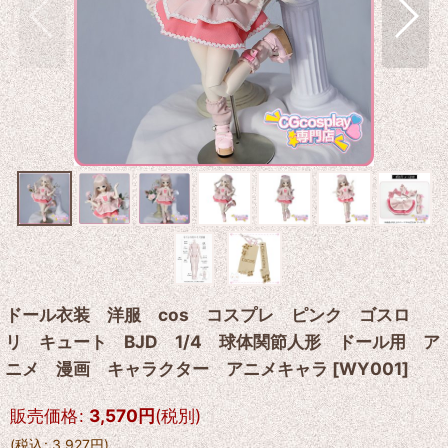
ドール衣装 洋服 cos コスプレ ピンク ゴスロ
リ キュート BJD 1/4 球体関節人形 ドール用 ア
ニメ 漫画 キャラクター アニメキャラ
[
WY001
]
販売価格
:
3,570
円
(税別)
(
税込
:
3,927
円
)