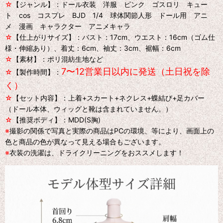
☆
【ジャンル】：ドール衣装 洋服 ピンク ゴスロリ キュー
ト cos コスプレ BJD 1/4 球体関節人形 ドール用 アニ
メ 漫画 キャラクター アニメキャラ
☆
【仕上がりサイズ】：バスト：17cm、ウエスト：16cm（ゴム仕
様・伸縮あり）、着丈：6cm、袖丈：3cm、裾幅：6cm
☆
【素材】：ポリ混紡生地など
7〜12営業日以内に発送（土日祝を除
☆
【製作時間】：
く）
☆
【セット内容】：上着+スカート+ネクレス+蝶結び+足カバー
（ドール本体、ウィッグと靴は含まれていません。）
☆
【推奨ボディ】：MDD(S胸)
※
撮影の関係で写真と実際の商品はPCの環境、等により、画面上の
色と商品の色が異なって見える場合もございます。
※
衣装の洗濯は、ドライクリーニングをおススメします！