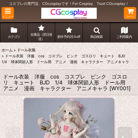
コスプレの専門店、CGcosplayです！For Cosplay、Trust CGcosplay！
メニュー
カート
在庫品（翌日発
カテゴリ
新作予約25％off
商品検索
ご利用案内
送）
ホーム
>
ドール衣装
>
ドール衣装 洋服 cos コスプレ ピンク ゴスロリ キュート BJD
1/4 球体関節人形 ドール用 アニメ 漫画 キャラクター アニメキャラ
ドール衣装 洋服 cos コスプレ ピンク ゴスロ
リ キュート BJD 1/4 球体関節人形 ドール用
アニメ 漫画 キャラクター アニメキャラ
[
WY001
]