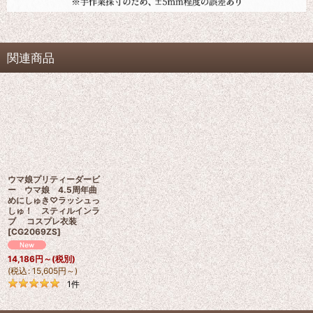
関連商品
ウマ娘プリティーダービ
ー ウマ娘 4.5周年曲
めにしゅき♡ラッシュっ
しゅ！ スティルインラ
ブ コスプレ衣装
[
CG2069ZS
]
14,186
円
～
(税別)
(
税込
:
15,605
円
～
)
1
件