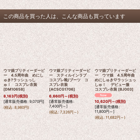
この商品を買った人は、こんな商品も買っています
ウマ娘プリティーダービ
ウマ娘プリティーダービ
ウマ娘プリティーダービ
ー 4.5周年曲 めにし
ー スティルインラブ
ー ウマ娘 4.5周年曲
ゅき?ラッシュっし
コスプレ靴/ブーツ コ
めにしゅき♡ラッシュっ
ゅ！ コスプレ衣装
スプレ衣装
しゅ！ デビュー服
[
DM10658
]
[
ACSCG1706
]
コスプレ衣装
[
BJ003
]
8,163
円
(税別)
6,660
円
～
(税別)
[
通常販売価格
:
9,070
円
]
[
通常販売価格
:
10,620
円
～
(税別)
7,400
円
～
]
[
通常販売価格
:
(
税込
:
8,980
円
)
11,800
円
～
]
(
税込
:
7,326
円
～
)
(
税込
:
11,682
円
～
)