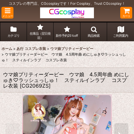
コスプレの専門店、CGcosplayです！For Cosplay、Trust CGcosplay！
メニュー
カート
在庫品（翌日発
カテゴリ
新作予約25％off
商品検索
ご利用案内
送）
ホーム
>
あ行 コスプレ衣装
>
ウマ娘プリティーダービー
>
ウマ娘プリティーダービー ウマ娘 4.5周年曲 めにしゅき♡ラッシュっし
ゅ！ スティルインラブ コスプレ衣装
ウマ娘プリティーダービー ウマ娘 4.5周年曲 めにし
ゅき♡ラッシュっしゅ！ スティルインラブ コスプ
レ衣装
[
CG2069ZS
]