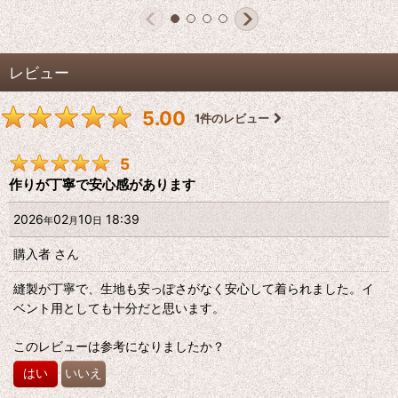
レビュー
5.00
1
件のレビュー
5
作りが丁寧で安心感があります
2026
02
10
18:39
年
月
日
購入者
さん
縫製が丁寧で、生地も安っぽさがなく安心して着られました。イ
ベント用としても十分だと思います。
このレビューは参考になりましたか？
はい
いいえ