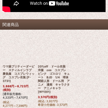
関連商品
ウマ娘プリティーダービ
20%off ドール衣装
ー スティルインラブ
洋服 cos コスプレ
勝負服 コスプレウィッ
ピンク ゴスロリ キュ
グ コスプレ衣装
[
F-
ート BJD 1/4 球体
3731
]
関節人形 ドール用 ア
ニメ 漫画 キャラクタ
3,888
円
～6,723
円
ー アニメキャラ
(税別)
[
WY001
]
[
通常販売価格
:
3,570
円
(税別)
4,320
円
～7,470
円
]
(
税込
:
3,927
円
)
(
税込
:
希望小売価格
:
3,570
円
4,277
円
～7,396
円
)