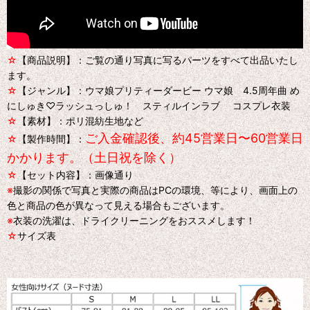
☆
【商品説明】：ご覧の通り写真に写るパーツをすべて出品いたし
ます。
☆
【ジャンル】：ウマ娘プリティーダービー ウマ娘 4.5周年曲 め
にしゅき♡ラッシュっしゅ！ スティルインラブ コスプレ衣装
☆
【素材】：ポリ混紡生地など
ご入金確認後、約45営業日〜60営業日
☆
【製作時間】：
かかります。（土日祝を除く）
☆
【セット内容】：画像通り
※
撮影の関係で写真と実際の商品はPCの環境、等により、画面上の
色と商品の色が異なって見える場合もございます。
※
衣装の洗濯は、ドライクリーニングをおススメします！
☆
サイズ表