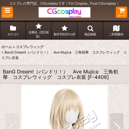
コスプレの専門店、CGcosplayです！For Cosplay, Trust CGcosplay！
メニュー
カート
在庫品（翌日発
カテゴリ
新作予約25％off
商品検索
ご利用案内
送）
ホーム
>
コスプレウィッグ
>
BanG Dream!（バンドリ！） Ave Mujica 三角初華 コスプレウィッグ コ
スプレ衣装
BanG Dream!（バンドリ！） Ave Mujica 三角初
華 コスプレウィッグ コスプレ衣装
[
F-4406
]