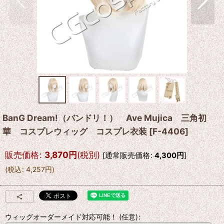
BanG Dream!（バンドリ！） Ave Mujica 三角初
華 コスプレウィッグ コスプレ衣装
[
F-4406
]
販売価格
:
3,870
円
(税別)
[
通常販売価格
:
4,300
円
]
(
税込
:
4,257
円
)
ウィッグオーダーメイド対応可能！
(任意)
: