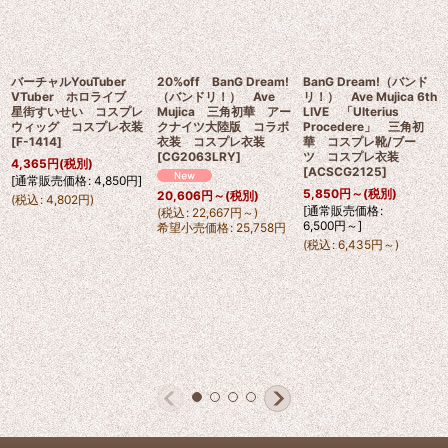
バーチャルYouTuber
20%off BanG Dream!
BanG Dream!（バンド
VTuber ホロライブ
（バンドリ！） Ave
リ！） Ave Mujica 6th
星街すいせい コスプレ
Mujica 三角初華 アー
LIVE 「Ulterius
ウィッグ コスプレ衣装
クナイツ大陸版 コラボ
Procedere」 三角初
[
F-1414
]
衣装 コスプレ衣装
華 コスプレ靴/ブー
[
CG2063LRY
]
ツ コスプレ衣装
4,365
円
(税別)
[
ACSCG2125
]
[
通常販売価格
:
4,850
円
]
5,850
円
～
(税別)
20,606
円
～
(税別)
(
税込
:
4,802
円
)
[
通常販売価格
:
(
税込
:
22,667
円
～
)
6,500
円
～
]
希望小売価格
:
25,758
円
(
税込
:
6,435
円
～
)