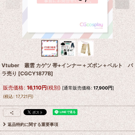
Vtuber 叢雲 カゲツ 帯+インナー＋ズボン＋ベルト バ
ラ売り
[
CGCY1877B
]
販売価格
:
16,110
円
(税別)
[
通常販売価格
:
17,900
円
]
(
税込
:
17,721
円
)
返品特約に関する重要事項