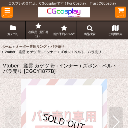
コスプレの専門店、CGcosplayです！For Cosplay、Trust CGcosplay！
メニュー
カート
在庫品（翌日発
カテゴリ
新作予約25％off
商品検索
ご利用案内
送）
ホーム
>
オーダー専用リング
>
バラ売り
>
Vtuber 叢雲 カゲツ 帯+インナー＋ズボン＋ベルト バラ売り
Vtuber 叢雲 カゲツ 帯+インナー＋ズボン＋ベルト
バラ売り
[
CGCY1877B
]