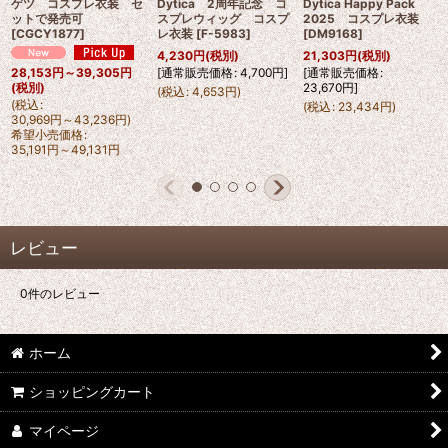
ゲツ コスプレ衣装 セ
Dytica 2周年記念 コ
Dytica Happy Pack
ットで発売可
スプレウィッグ コスプ
2025 コスプレ衣装
[
CGCY1877
]
レ衣装
[
F-5983
]
[
DM9168
]
4,230
円
(税別)
21,303
円
(税別)
[
通常販売価格
:
4,700
円
]
[
通常販売価格
:
28,153
円
～39,305
円
23,670
円
]
(税別)
(
税込
:
4,653
円
)
(
税込
:
(
税込
:
23,434
円
)
30,969
円
～43,236
円
)
希望小売価格
:
35,191
円
～49,131
円
レビュー
0
件のレビュー
ホーム
ショッピングカート
マイページ