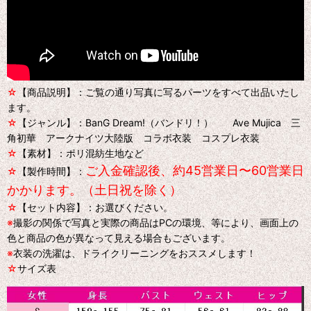
☆
【商品説明】：ご覧の通り写真に写るパーツをすべて出品いたし
ます。
☆
【ジャンル】：BanG Dream!（バンドリ！） Ave Mujica 三
角初華 アークナイツ大陸版 コラボ衣装 コスプレ衣装
☆
【素材】：ポリ混紡生地など
ご入金確認後、約45営業日〜60営業日
☆
【製作時間】：
かかります。（土日祝を除く）
☆
【セット内容】：お選びください。
※
撮影の関係で写真と実際の商品はPCの環境、等により、画面上の
色と商品の色が異なって見える場合もございます。
※
衣装の洗濯は、ドライクリーニングをおススメします！
☆
サイズ表