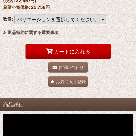
(
税込
:
22,667
円
)
希望小売価格
:
25,758
円
数量
:
返品特約に関する重要事項
カートに入れる
お問い合わせ
お気に入り登録
商品詳細