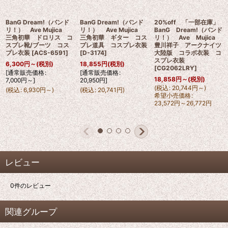
BanG Dream!（バンド
BanG Dream!（バンド
20%off 「一部在庫」
リ！） Ave Mujica
リ！） Ave Mujica
BanG Dream!（バンド
三角初華 ドロリス コ
三角初華 ギター コス
リ！） Ave Mujica
スプレ靴/ブーツ コス
プレ道具 コスプレ衣装
豊川祥子 アークナイツ
プレ衣装
[
ACS-6591
]
[
D-3174
]
大陸版 コラボ衣装 コ
スプレ衣装
6,300
円
～
(税別)
18,855
円
(税別)
[
CG2062LRY
]
[
通常販売価格
:
[
通常販売価格
:
18,858
円
～
(税別)
7,000
円
～
]
20,950
円
]
(
税込
:
20,744
円
～
)
(
税込
:
6,930
円
～
)
(
税込
:
20,741
円
)
希望小売価格
:
23,572
円
～26,772
円
レビュー
0
件のレビュー
関連グループ