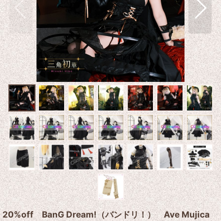
20%off BanG Dream!（バンドリ！） Ave Mujica