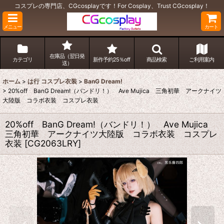
コスプレの専門店、CGcosplayです！For Cosplay、Trust CGcosplay！
メニュー
カート
在庫品（翌日発
カテゴリ
新作予約25％off
商品検索
ご利用案内
送）
ホーム
>
は行 コスプレ衣装
>
BanG Dream!
>
20%off BanG Dream!（バンドリ！） Ave Mujica 三角初華 アークナイツ
大陸版 コラボ衣装 コスプレ衣装
20%off BanG Dream!（バンドリ！） Ave Mujica
三角初華 アークナイツ大陸版 コラボ衣装 コスプレ
衣装
[
CG2063LRY
]