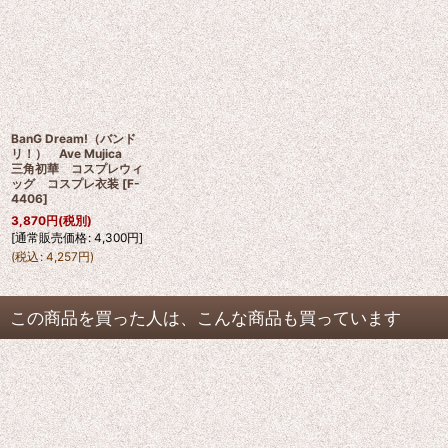
BanG Dream!（バンド
リ！） Ave Mujica
三角初華 コスプレウィ
ッグ コスプレ衣装
[
F-
4406
]
3,870
円
(税別)
[
通常販売価格
:
4,300
円
]
(
税込
:
4,257
円
)
この商品を買った人は、こんな商品も買っています