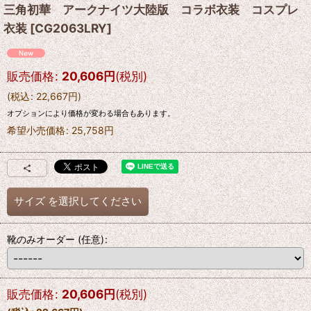
三角初華 アークナイツ大陸版 コラボ衣装 コスプレ
衣装
[
CG2063LRY
]
販売価格
:
20,606
円
(税別)
(
税込
:
22,667
円
)
オプションにより価格が変わる場合もあります。
希望小売価格
:
25,758
円
サイズ
を選択してください
靴のみオーダー
(任意)
:
販売価格
:
20,606
円
(税別)