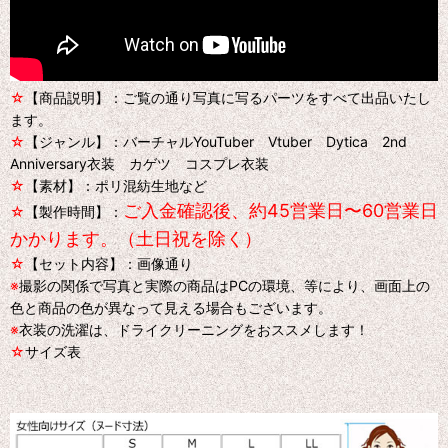
☆
【商品説明】：ご覧の通り写真に写るパーツをすべて出品いたし
ます。
☆
【ジャンル】：バーチャルYouTuber Vtuber Dytica 2nd
Anniversary衣装 カゲツ コスプレ衣装
☆
【素材】：ポリ混紡生地など
ご入金確認後、約45営業日〜60営業日
☆
【製作時間】：
かかります。（土日祝を除く）
☆
【セット内容】：画像通り
※
撮影の関係で写真と実際の商品はPCの環境、等により、画面上の
色と商品の色が異なって見える場合もございます。
※
衣装の洗濯は、ドライクリーニングをおススメします！
☆
サイズ表