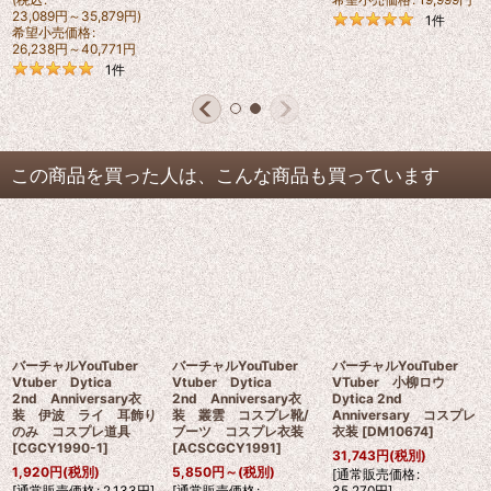
23,089
円
～35,879
円
)
1
件
希望小売価格
:
26,238
円
～40,771
円
1
件
この商品を買った人は、こんな商品も買っています
バーチャルYouTuber
バーチャルYouTuber
バーチャルYouTuber
Vtuber Dytica
Vtuber Dytica
VTuber 小柳ロウ
2nd Anniversary衣
2nd Anniversary衣
Dytica 2nd
装 伊波 ライ 耳飾り
装 叢雲 コスプレ靴/
Anniversary コスプレ
のみ コスプレ道具
ブーツ コスプレ衣装
衣装
[
DM10674
]
[
CGCY1990-1
]
[
ACSCGCY1991
]
31,743
円
(税別)
1,920
円
(税別)
5,850
円
～
(税別)
[
通常販売価格
:
[
通常販売価格
:
2,133
円
]
[
通常販売価格
:
35,270
円
]