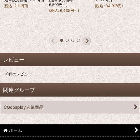
6,500
円
～
]
(
税込
:
2,112
円
)
(
税込
:
34,918
円
)
(
税込
:
6,435
円
～
)
レビュー
0
件のレビュー
関連グループ
CGcosplay人気商品
ホーム