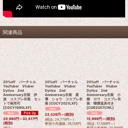
関連商品
20%off バーチャル
20%off バーチャル
20%off バーチャル
YouTuber Vtuber
YouTuber Vtuber
YouTuber Vtuber
Dytica 2nd
Dytica 2nd
Dytica 2nd
Anniversary衣装 伊
Anniversary衣装 星
Anniversary衣装 小
波 コスプレ衣装 セッ
導 ショウ コスプレ衣
柳 ロウ コスプレ衣
トで発売可
装
[
CGCY2021LXF
]
装 喫煙道具付き
[
CGCY1990LXF
]
[
CGR2057CWL
]
22,526
円
～
(税別)
20,990
円
～32,617
円
15,999
円
～
(税別)
(
税込
:
24,779
円
～
)
(税別)
希望小売価格
:
28,158
円
(
税込
:
17,599
円
～
)
(
税込
:
希望小売価格
:
19,999
円