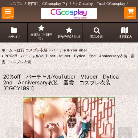
コスプレの専門店、CGcosplayです！For Cosplay、Trust CGcosplay！
メニュー
カート
在庫品（翌日発
カテゴリ
新作予約25％off
商品検索
ご利用案内
送）
ホーム
>
は行 コスプレ衣装
>
バーチャルYouTuber
>
20%off バーチャルYouTuber Vtuber Dytica 2nd Anniversary衣装 叢
雲 コスプレ衣装
20%off バーチャルYouTuber Vtuber Dytica
2nd Anniversary衣装 叢雲 コスプレ衣装
[
CGCY1991
]