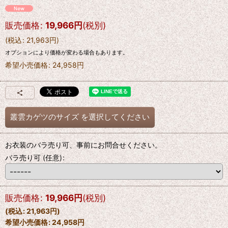
販売価格
:
19,966
円
(税別)
(
税込
:
21,963
円
)
オプションにより価格が変わる場合もあります。
希望小売価格
:
24,958
円
叢雲カゲツのサイズ
を選択してください
お衣装のバラ売り可、事前にお問合せください。
バラ売り可
(任意)
:
販売価格
:
19,966
円
(税別)
(
税込
:
21,963
円
)
希望小売価格
:
24,958
円