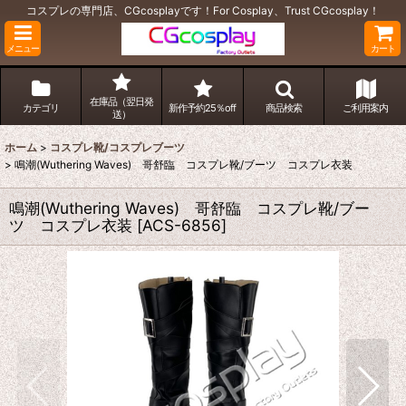
コスプレの専門店、CGcosplayです！For Cosplay、Trust CGcosplay！
メニュー
カート
在庫品（翌日発
カテゴリ
新作予約25％off
商品検索
ご利用案内
送）
ホーム
>
コスプレ靴/コスプレブーツ
>
鳴潮(Wuthering Waves) 哥舒臨 コスプレ靴/ブーツ コスプレ衣装
鳴潮(Wuthering Waves) 哥舒臨 コスプレ靴/ブー
ツ コスプレ衣装
[
ACS-6856
]