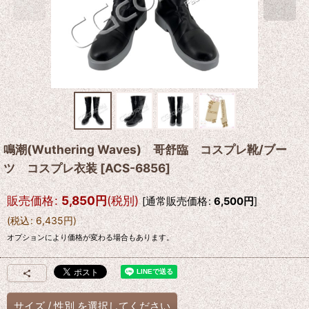
鳴潮(Wuthering Waves) 哥舒臨 コスプレ靴/ブー
ツ コスプレ衣装
[
ACS-6856
]
販売価格
:
5,850
円
(税別)
[
通常販売価格
:
6,500
円
]
(
税込
:
6,435
円
)
オプションにより価格が変わる場合もあります。
サイズ
/
性別
を選択してください