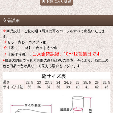
お気に入り登録
商品詳細
☆
商品説明：ご覧の通り写真に写るパーツをすべて出品いたしま
す。
☆
セット内容：コスプレ靴
☆
【素 材】：合皮｜その他
ご入金確認後、10〜12営業日です。
☆
【製作時間】：
※
撮影の関係で写真と実際の商品はPCの環境、等により、画面上の
色と商品の色が異なって見える場合もございます。