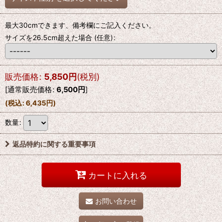
最大30cmできます、備考欄にご記入ください。
サイズを26.5cm超えた場合
(任意)
:
販売価格
:
5,850
円
(税別)
[
通常販売価格
:
6,500
円
]
(
税込
:
6,435
円
)
数量
:
返品特約に関する重要事項
カートに入れる
お問い合わせ