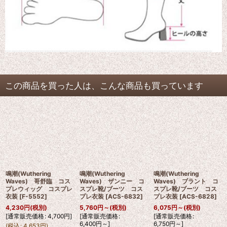
この商品を買った人は、こんな商品も買っています
鳴潮(Wuthering
鳴潮(Wuthering
鳴潮(Wuthering
Waves) 哥舒臨 コス
Waves) ザンニー コ
Waves) ブラント コ
プレウィッグ コスプレ
スプレ靴/ブーツ コス
スプレ靴/ブーツ コス
衣装
[
F-5552
]
プレ衣装
[
ACS-6832
]
プレ衣装
[
ACS-6828
]
4,230
円
(税別)
5,760
円
～
(税別)
6,075
円
～
(税別)
[
通常販売価格
:
4,700
円
]
[
通常販売価格
:
[
通常販売価格
:
6,400
円
～
]
6,750
円
～
]
(
税込
:
4,653
円
)