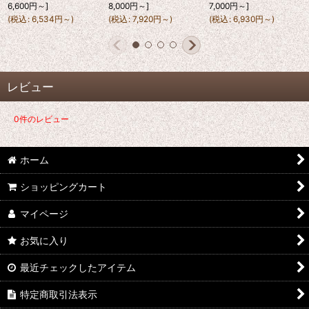
6,600
円
～
]
8,000
円
～
]
7,000
円
～
]
(
税込
:
6,534
円
～
)
(
税込
:
7,920
円
～
)
(
税込
:
6,930
円
～
)
レビュー
0
件のレビュー
ホーム
ショッピングカート
マイページ
お気に入り
最近チェックしたアイテム
特定商取引法表示