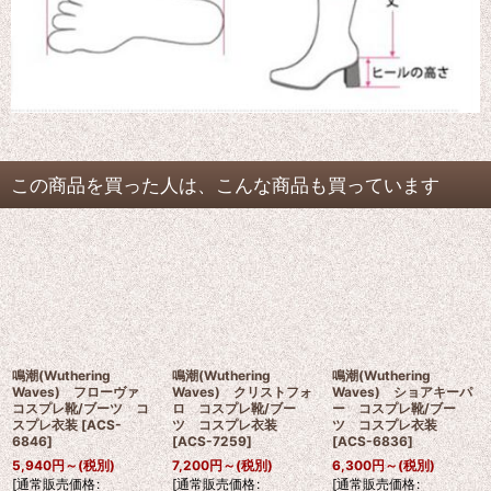
この商品を買った人は、こんな商品も買っています
鳴潮(Wuthering
鳴潮(Wuthering
鳴潮(Wuthering
Waves) フローヴァ
Waves) クリストフォ
Waves) ショアキーパ
コスプレ靴/ブーツ コ
ロ コスプレ靴/ブー
ー コスプレ靴/ブー
スプレ衣装
[
ACS-
ツ コスプレ衣装
ツ コスプレ衣装
6846
]
[
ACS-7259
]
[
ACS-6836
]
5,940
円
～
(税別)
7,200
円
～
(税別)
6,300
円
～
(税別)
[
通常販売価格
:
[
通常販売価格
:
[
通常販売価格
: