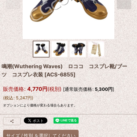
鳴潮(Wuthering Waves) ロココ コスプレ靴/ブー
ツ コスプレ衣装
[
ACS-6855
]
販売価格
:
4,770
円
(税別)
[
通常販売価格
:
5,300
円
]
(
税込
:
5,247
円
)
オプションにより価格が変わる場合もあります。
サイズ
/
性別
を選択してください