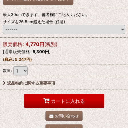
最大30cmできます、備考欄にご記入ください。
サイズを26.5cm超えた場合
(任意)
:
販売価格
:
4,770
円
(税別)
[
通常販売価格
:
5,300
円
]
(
税込
:
5,247
円
)
数量
:
返品特約に関する重要事項
カートに入れる
お問い合わせ