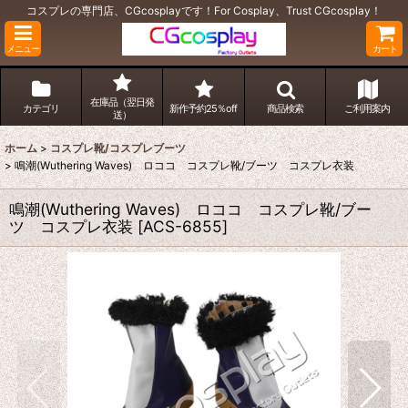
コスプレの専門店、CGcosplayです！For Cosplay、Trust CGcosplay！
メニュー
カート
在庫品（翌日発
カテゴリ
新作予約25％off
商品検索
ご利用案内
送）
ホーム
>
コスプレ靴/コスプレブーツ
>
鳴潮(Wuthering Waves) ロココ コスプレ靴/ブーツ コスプレ衣装
鳴潮(Wuthering Waves) ロココ コスプレ靴/ブー
ツ コスプレ衣装
[
ACS-6855
]