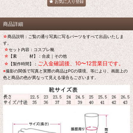
お気に入り登録
商品詳細
☆
商品説明：ご覧の通り写真に写るパーツをすべて出品いたしま
す。
☆
セット内容：コスプレ靴
☆
【素 材】：合皮｜その他
ご入金確認後、10〜12営業日です。
☆
【製作時間】：
※
撮影の関係で写真と実際の商品はPCの環境、等により、画面上の
色と商品の色が異なって見える場合もございます。