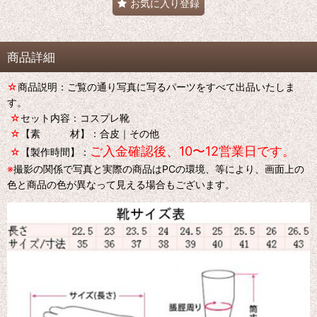
お気に入り登録
商品詳細
☆
商品説明：ご覧の通り写真に写るパーツをすべて出品いたしま
す。
☆
セット内容：コスプレ靴
☆
【素 材】：合皮｜その他
ご入金確認後、10〜12営業日です。
☆
【製作時間】：
※
撮影の関係で写真と実際の商品はPCの環境、等により、画面上の
色と商品の色が異なって見える場合もございます。