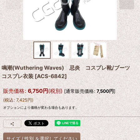
鳴潮(Wuthering Waves) 忌炎 コスプレ靴/ブーツ
コスプレ衣装
[
ACS-6842
]
販売価格
:
6,750
円
(税別)
[
通常販売価格
:
7,500
円
]
(
税込
:
7,425
円
)
オプションにより価格が変わる場合もあります。
サイズ
/
性別
を選択してください