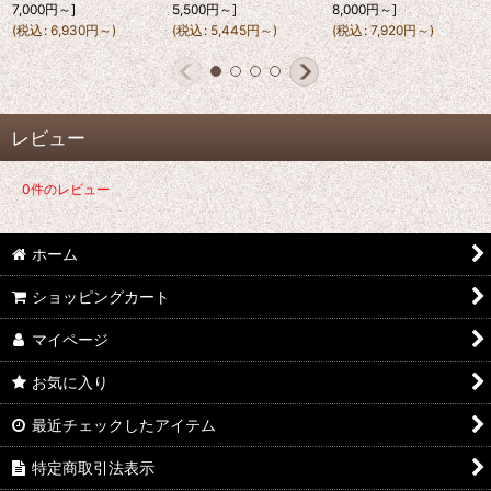
7,000
円
～
]
5,500
円
～
]
8,000
円
～
]
(
税込
:
6,930
円
～
)
(
税込
:
5,445
円
～
)
(
税込
:
7,920
円
～
)
レビュー
0
件のレビュー
ホーム
ショッピングカート
マイページ
お気に入り
最近チェックしたアイテム
特定商取引法表示