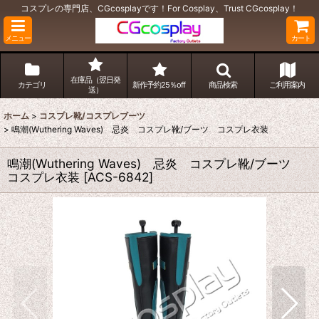
コスプレの専門店、CGcosplayです！For Cosplay、Trust CGcosplay！
メニュー
カート
在庫品（翌日発
カテゴリ
新作予約25％off
商品検索
ご利用案内
送）
ホーム
>
コスプレ靴/コスプレブーツ
>
鳴潮(Wuthering Waves) 忌炎 コスプレ靴/ブーツ コスプレ衣装
鳴潮(Wuthering Waves) 忌炎 コスプレ靴/ブーツ
コスプレ衣装
[
ACS-6842
]