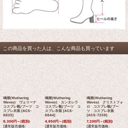
この商品を買った人は、こんな商品も買っています
鳴潮(Wuthering
鳴潮(Wuthering
鳴潮(Wuthering
Waves) ヴェリーナ
Waves) カンタレラ
Waves) クリストフォ
コスプレ靴/ブーツ コ
コスプレ靴/ブーツ コ
ロ コスプレ靴/ブー
スプレ衣装
[
ACS-
スプレ衣装
[
ACS-
ツ コスプレ衣装
6835
]
6844
]
[
ACS-7259
]
6,300
円
～
(税別)
4,950
円
～
(税別)
7,200
円
～
(税別)
[
通常販売価格
:
[
通常販売価格
:
[
通常販売価格
: