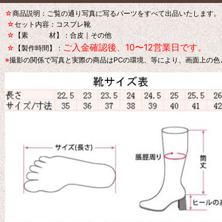
☆
商品説明：ご覧の通り写真に写るパーツをすべて出品いたします。
☆
セット内容：コスプレ靴
☆
【素 材】：合皮｜その他
ご入金確認後、10〜12営業日です。
☆
【製作時間】：
※
撮影の関係で写真と実際の商品はPCの環境、等により、画面上の