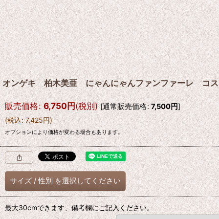
オンゲキ 柏木美亜 にゃんにゃんファンファーレ コス
販売価格
:
6,750
円
(税別)
[
通常販売価格
:
7,500
円
]
(
税込
:
7,425
円
)
オプションにより価格が変わる場合もあります。
サイズ
/
性別
を選択してください
最大30cmできます、備考欄にご記入ください。