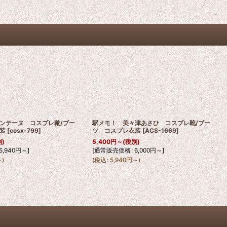
ンテーヌ コスプレ靴/ブー
駅メモ！ 美々津あさひ コスプレ靴/ブー
装
[
cosx-799
]
ツ コスプレ衣装
[
ACS-1669
]
別)
5,400
円
～
(税別)
5,940
円
～
]
[
通常販売価格
:
6,000
円
～
]
～
)
(
税込
:
5,940
円
～
)