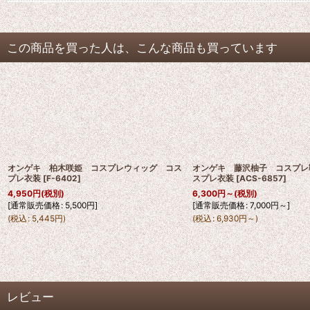
この商品を買った人は、こんな商品も買っています
オンゲキ 柏木咲姫 コスプレウィッグ コス
オンゲキ 藤沢柚子 コスプレ
プレ衣装
[
F-6402
]
スプレ衣装
[
ACS-6857
]
4,950
円
(税別)
6,300
円
～
(税別)
[
通常販売価格
:
5,500
円
]
[
通常販売価格
:
7,000
円
～
]
(
税込
:
5,445
円
)
(
税込
:
6,930
円
～
)
レビュー