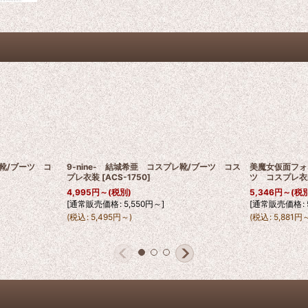
靴/ブーツ コ
9-nine- 結城希亜 コスプレ靴/ブーツ コス
美魔女仮面フォ
プレ衣装
[
ACS-1750
]
ツ コスプレ衣
4,995
円
～
(税別)
5,346
円
～
(税
[
通常販売価格
:
5,550
円
～
]
[
通常販売価格
:
(
税込
:
5,495
円
～
)
(
税込
:
5,881
円