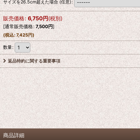
サイズを26.5cm超えた場合
(任意)
:
販売価格
:
6,750
円
(税別)
[
通常販売価格
:
7,500
円
]
(
税込
:
7,425
円
)
数量
:
返品特約に関する重要事項
商品詳細