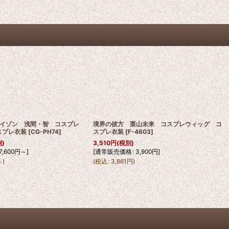
イゾン 浅間・智 コスプレ
境界の彼方 栗山未来 コスプレウィッグ コ
スプレ衣装
[
CG-PH74
]
スプレ衣装
[
F-4603
]
別)
3,510
円
(税別)
7,600
円
～
]
[
通常販売価格
:
3,900
円
]
～
)
(
税込
:
3,861
円
)