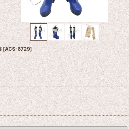
装
[
ACS-6729
]