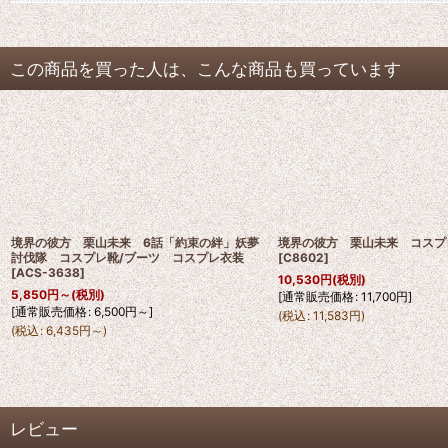
この商品を買った人は、こんな商品も買っています
境界の彼方 栗山未来 6話「約束の絆」妖夢
境界の彼方 栗山未来 コス
討伐隊 コスプレ靴/ブーツ コスプレ衣装
[
C8602
]
[
ACS-3638
]
10,530
円
(税別)
5,850
円
～
(税別)
[
通常販売価格
:
11,700
円
]
[
通常販売価格
:
6,500
円
～
]
(
税込
:
11,583
円
)
(
税込
:
6,435
円
～
)
レビュー