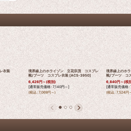
プレ衣装
境界線上のホライゾン 立花宗茂 コスプレ
境界線上のホラ
靴/ブーツ コスプレ衣装
[
ACS-3950
]
靴/ブーツ コ
6,426
円
～
(税別)
6,840
円
～
(税
[
通常販売価格
:
7,140
円
～
]
[
通常販売価格
:
(
税込
:
7,069
円
～
)
(
税込
:
7,524
円