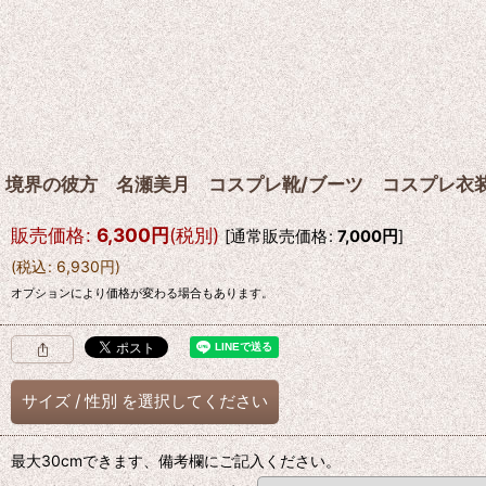
境界の彼方 名瀬美月 コスプレ靴/ブーツ コスプレ衣
販売価格
:
6,300
円
(税別)
[
通常販売価格
:
7,000
円
]
(
税込
:
6,930
円
)
オプションにより価格が変わる場合もあります。
サイズ
/
性別
を選択してください
最大30cmできます、備考欄にご記入ください。