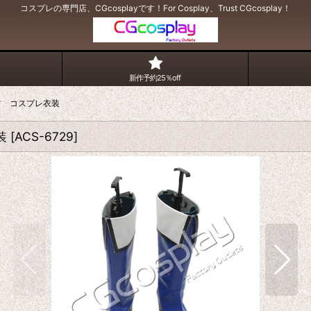
コスプレの専門店、CGcosplayです！For Cosplay、Trust CGcosplay！
新作予約25％off
ツ コスプレ衣装
装
[
ACS-6729
]