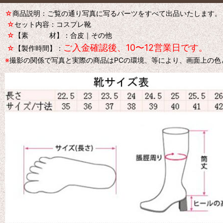
☆
商品説明：ご覧の通り写真に写るパーツをすべて出品いたします。
☆
セット内容：コスプレ靴
☆
【素 材】：合皮｜その他
ご入金確認後、10〜12営業日です。
☆
【製作時間】：
※
撮影の関係で写真と実際の商品はPCの環境、等により、画面上の