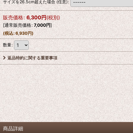
サイズを26.5cm超えた場合
(任意)
:
販売価格
:
6,300
円
(税別)
[
通常販売価格
:
7,000
円
]
(
税込
:
6,930
円
)
数量
:
返品特約に関する重要事項
商品詳細