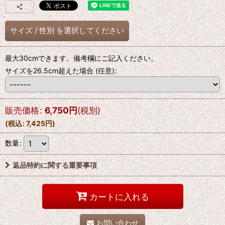
サイズ
/
性別
を選択してください
最大30cmできます、備考欄にご記入ください。
サイズを26.5cm超えた場合
(任意)
:
販売価格
:
6,750
円
(税別)
(
税込
:
7,425
円
)
数量
:
返品特約に関する重要事項
カートに入れる
お問い合わせ