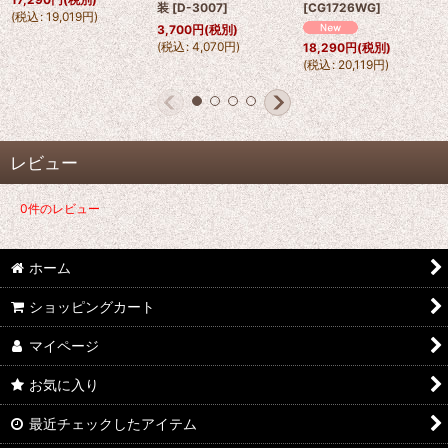
装
[
D-3007
]
[
CG1726WG
]
(
税込
:
19,019
円
)
3,700
円
(税別)
(
税込
:
4,070
円
)
18,290
円
(税別)
(
税込
:
20,119
円
)
レビュー
0
件のレビュー
ホーム
ショッピングカート
マイページ
お気に入り
最近チェックしたアイテム