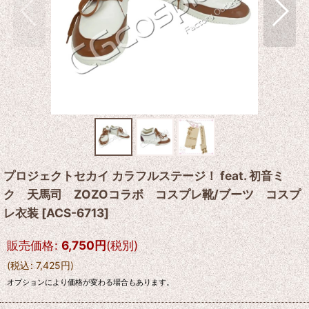
プロジェクトセカイ カラフルステージ！ feat. 初音ミ
ク 天馬司 ZOZOコラボ コスプレ靴/ブーツ コスプ
レ衣装
[
ACS-6713
]
販売価格
:
6,750
円
(税別)
(
税込
:
7,425
円
)
オプションにより価格が変わる場合もあります。