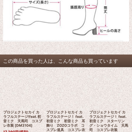
この商品を買った人は、こんな商品も買っています
プロジェクトセカイ カ
プロジェクトセカイ カ
プロジェクトセカイ カ
ラフルステージ!feat.初
ラフルステージ！ feat.
ラフルステージ！ feat.
音ミク 天馬司 コスプ
初音ミク 初音ミク 耳
初音ミク スターリン
レ衣装
[
DM3104
]
飾り ZOZOコラボ コ
グ・ショウタイム 天馬
スプレ道具 コスプレ衣
司 コスプレ衣装
17,290
円
(税別)