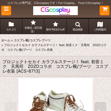
コスプレの専門店、CGcosplayです！For Cosplay、Trust CGcosplay！
メニュー
カート
在庫品（翌日発
カテゴリ
新作予約25％off
商品検索
ご利用案内
送）
ホーム
>
コスプレ靴/コスプレブーツ
>
プロジェクトセカイ カラフルステージ！ feat. 初音ミク 天馬司 ZOZOコラ
ボ コスプレ靴/ブーツ コスプレ衣装
プロジェクトセカイ カラフルステージ！ feat. 初音ミ
ク 天馬司 ZOZOコラボ コスプレ靴/ブーツ コスプ
レ衣装
[
ACS-6713
]