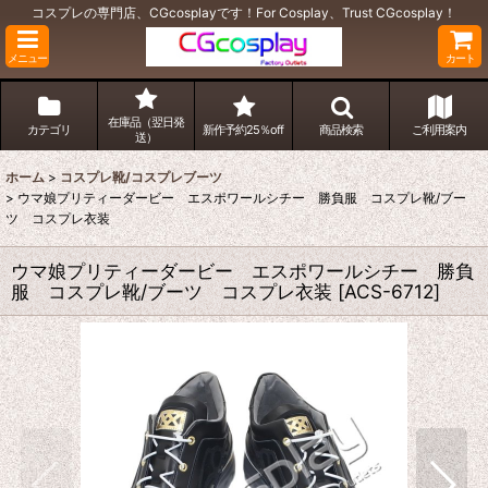
コスプレの専門店、CGcosplayです！For Cosplay、Trust CGcosplay！
メニュー
カート
在庫品（翌日発
カテゴリ
新作予約25％off
商品検索
ご利用案内
送）
ホーム
>
コスプレ靴/コスプレブーツ
>
ウマ娘プリティーダービー エスポワールシチー 勝負服 コスプレ靴/ブー
ツ コスプレ衣装
ウマ娘プリティーダービー エスポワールシチー 勝負
服 コスプレ靴/ブーツ コスプレ衣装
[
ACS-6712
]