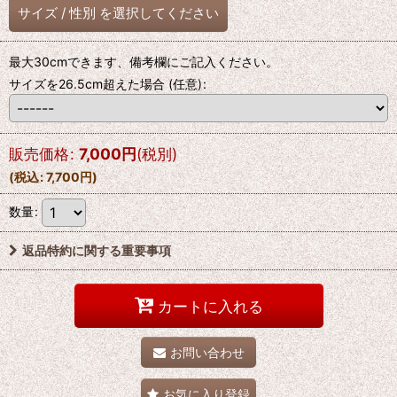
サイズ
/
性別
を選択してください
最大30cmできます、備考欄にご記入ください。
サイズを26.5cm超えた場合
(任意)
:
販売価格
:
7,000
円
(税別)
(
税込
:
7,700
円
)
数量
:
返品特約に関する重要事項
カートに入れる
お問い合わせ
お気に入り登録