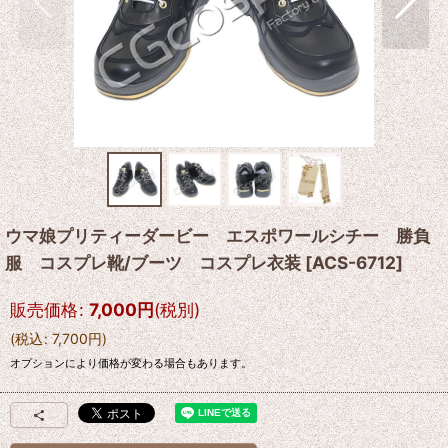
ウマ娘プリティーダービー エスポワールシチー 勝負
服 コスプレ靴/ブーツ コスプレ衣装
[
ACS-6712
]
販売価格
:
7,000
円
(税別)
(
税込
:
7,700
円
)
オプションにより価格が変わる場合もあります。