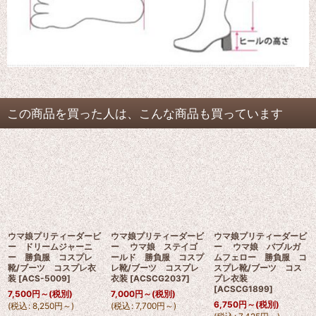
この商品を買った人は、こんな商品も買っています
ウマ娘プリティーダービ
ウマ娘プリティーダービ
ウマ娘プリティーダービ
ー ドリームジャーニ
ー ウマ娘 ステイゴ
ー ウマ娘 バブルガ
ー 勝負服 コスプレ
ールド 勝負服 コスプ
ムフェロー 勝負服 コ
靴/ブーツ コスプレ衣
レ靴/ブーツ コスプレ
スプレ靴/ブーツ コス
装
[
ACS-5009
]
衣装
[
ACSCG2037
]
プレ衣装
[
ACSCG1899
]
7,500
円
～
(税別)
7,000
円
～
(税別)
6,750
円
～
(税別)
(
税込
:
8,250
円
～
)
(
税込
:
7,700
円
～
)