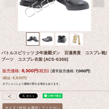
バトルスピリッツ 少年激覇ダン 百瀬勇貴 コスプレ靴/
ブーツ コスプレ衣装
[
ACS-6368
]
販売価格
:
6,300
円
(税別)
[
通常販売価格
:
7,000
円
]
(
税込
:
6,930
円
)
オプションにより価格が変わる場合もあります。
サイズ
/
性別
を選択してください