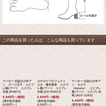
この商品を買った人は、こんな商品も買っています
アバター 伝説の少年ア
カゲロウプロジェクト
アバター 伝説の少年ア
ン ズーコ王子 コスプ
エネ 榎本貴音 コスプ
ン カタラ
レ靴/ブーツ コスプレ
レ靴/ブーツ コスプレ
（Katara） コスプレ
衣装
[
PH877
]
衣装
[
CG-PH427
]
靴/ブーツ コスプレ衣
装
[
ACS-2263
]
5,445
円
～
(税別)
5,850
円
～
(税別)
5,400
円
～
(税別)
[
通常販売価格
:
[
通常販売価格
:
6,050
円
～
]
6,500
円
～
]
[
通常販売価格
: