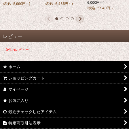
6,000
円
～
]
(
税込
:
5,990
円
～
)
(
税込
:
6,435
円
～
)
(
税込
:
5,940
円
～
)
レビュー
0
件のレビュー
ホーム
ショッピングカート
マイページ
お気に入り
最近チェックしたアイテム
特定商取引法表示