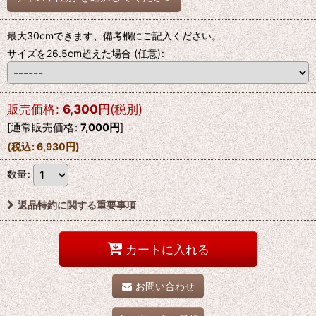
最大30cmできます、備考欄にご記入ください。
サイズを26.5cm超えた場合
(任意)
:
販売価格
:
6,300
円
(税別)
[
通常販売価格
:
7,000
円
]
(
税込
:
6,930
円
)
数量
:
返品特約に関する重要事項
カートに入れる
お問い合わせ