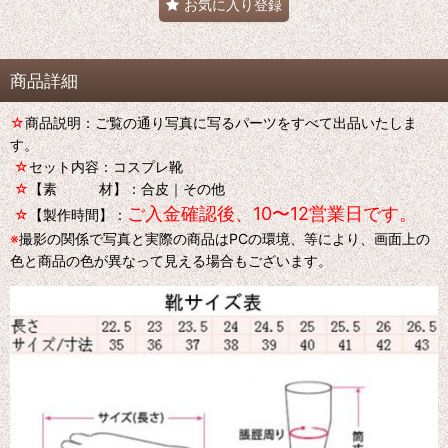
お気に入り登録
商品詳細
☆
商品説明：ご覧の通り写真に写るパーツをすべて出品いたしま
す。
☆
セット内容：コスプレ靴
☆
【素 材】：合皮｜その他
ご入金確認後、10〜12営業日です。
☆
【製作時間】：
※
撮影の関係で写真と実際の商品はPCの環境、等により、画面上の
色と商品の色が異なって見える場合もございます。