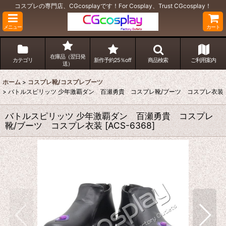
コスプレの専門店、CGcosplayです！For Cosplay、Trust CGcosplay！
メニュー
カート
在庫品（翌日発
カテゴリ
新作予約25％off
商品検索
ご利用案内
送）
ホーム
>
コスプレ靴/コスプレブーツ
>
バトルスピリッツ 少年激覇ダン 百瀬勇貴 コスプレ靴/ブーツ コスプレ衣装
バトルスピリッツ 少年激覇ダン 百瀬勇貴 コスプレ
靴/ブーツ コスプレ衣装
[
ACS-6368
]