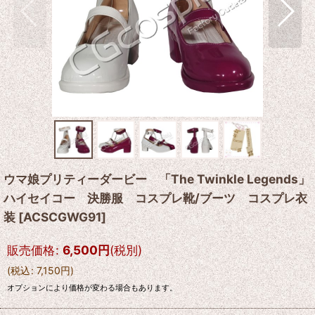
ウマ娘プリティーダービー 「The Twinkle Legends」
ハイセイコー 決勝服 コスプレ靴/ブーツ コスプレ衣
装
[
ACSCGWG91
]
販売価格
:
6,500
円
(税別)
(
税込
:
7,150
円
)
オプションにより価格が変わる場合もあります。