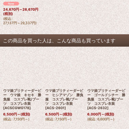
24,670
円
～26,670
円
(税別)
(
税込
:
27,137
円
～29,337
円
)
この商品を買った人は、こんな商品も買っています
ウマ娘プリティーダービ
ウマ娘プリティーダービ
ウマ娘プリティーダービ
ー ウマ娘 キセキ 勝
ー ヒシアマゾン 勝負
ー ゴールドシチー 勝
負服 コスプレ靴/ブー
服 コスプレ靴/ブー
負服 コスプレ靴/ブー
ツ コスプレ衣装
ツ コスプレ衣装
ツ コスプレ衣装
[
ACSCGWG178
]
[
ACS-2601
]
[
ACS-2632
]
6,500
円
～
(税別)
6,500
円
～
(税別)
6,000
円
～
(税別)
(
税込
:
7,150
円
～
)
(
税込
:
7,150
円
～
)
(
税込
:
6,600
円
～
)