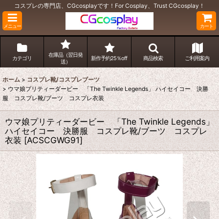
コスプレの専門店、CGcosplayです！For Cosplay、Trust CGcosplay！
メニュー
カート
在庫品（翌日発
カテゴリ
新作予約25％off
商品検索
ご利用案内
送）
ホーム
>
コスプレ靴/コスプレブーツ
>
ウマ娘プリティーダービー 「The Twinkle Legends」 ハイセイコー 決勝
服 コスプレ靴/ブーツ コスプレ衣装
ウマ娘プリティーダービー 「The Twinkle Legends」
ハイセイコー 決勝服 コスプレ靴/ブーツ コスプレ
衣装
[
ACSCGWG91
]