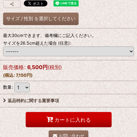
サイズ
/
性別
を選択してください
最大30cmできます、備考欄にご記入ください。
サイズを26.5cm超えた場合
(任意)
:
販売価格
:
6,500
円
(税別)
(
税込
:
7,150
円
)
数量
:
返品特約に関する重要事項
カートに入れる
お問い合わせ