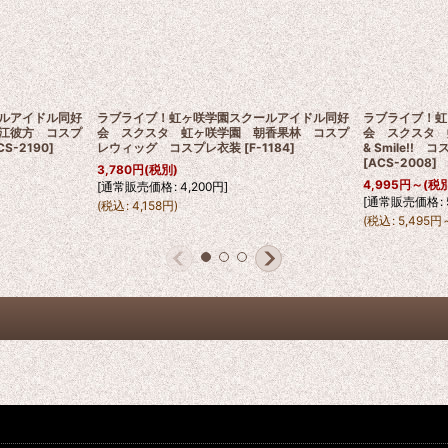
ルアイドル同好
ラブライブ！虹ヶ咲学園スクールアイドル同好
ラブライブ！虹
江彼方 コスプ
会 スクスタ 虹ヶ咲学園 朝香果林 コスプ
会 スクスタ 
CS-2190
]
レウィッグ コスプレ衣装
[
F-1184
]
& Smile!
[
ACS-2008
]
3,780
円
(税別)
4,995
円
～
(税
[
通常販売価格
:
4,200
円
]
[
通常販売価格
:
(
税込
:
4,158
円
)
(
税込
:
5,495
円