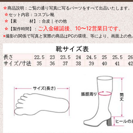
☆
商品説明：ご覧の通り写真に写るパーツをすべて出品いたします。
☆
セット内容：コスプレ靴
☆
【素 材】：合皮｜その他
ご入金確認後、10〜12営業日です。
☆
【製作時間】：
※
撮影の関係で写真と実際の商品はPCの環境、等により、画面上の