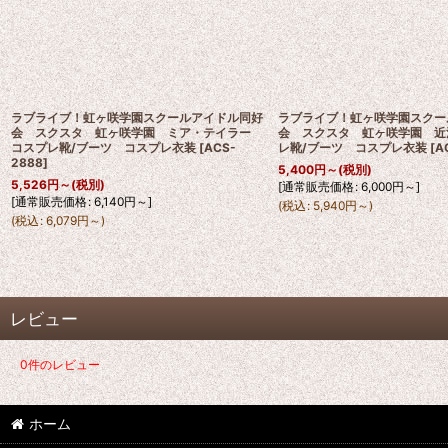
ラブライブ！虹ヶ咲学園スクールアイドル同好
ラブライブ！虹ヶ咲学園スクー
会 スクスタ 虹ヶ咲学園 ミア・テイラー
会 スクスタ 虹ヶ咲学園 近
コスプレ靴/ブーツ コスプレ衣装
[
ACS-
レ靴/ブーツ コスプレ衣装
[
A
2888
]
5,400
円
～
(税別)
5,526
円
～
(税別)
[
通常販売価格
:
6,000
円
～
]
[
通常販売価格
:
6,140
円
～
]
(
税込
:
5,940
円
～
)
(
税込
:
6,079
円
～
)
レビュー
0
件のレビュー
ホーム