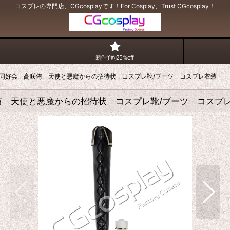
コスプレの専門店、CGcosplayです！For Cosplay、Trust CGcosplay！
新作予約25％off
同好会 高咲侑 天使と悪魔からの招待状 コスプレ靴/ブーツ コスプレ衣装
 天使と悪魔からの招待状 コスプレ靴/ブーツ コスプ