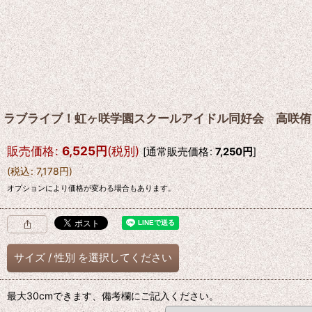
ラブライブ！虹ヶ咲学園スクールアイドル同好会 高咲侑
販売価格
:
6,525
円
(税別)
[
通常販売価格
:
7,250
円
]
(
税込
:
7,178
円
)
オプションにより価格が変わる場合もあります。
サイズ
/
性別
を選択してください
最大30cmできます、備考欄にご記入ください。