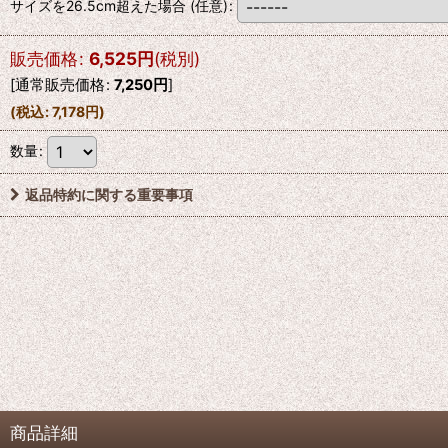
サイズを26.5cm超えた場合
(任意)
:
販売価格
:
6,525
円
(税別)
[
通常販売価格
:
7,250
円
]
(
税込
:
7,178
円
)
数量
:
返品特約に関する重要事項
商品詳細