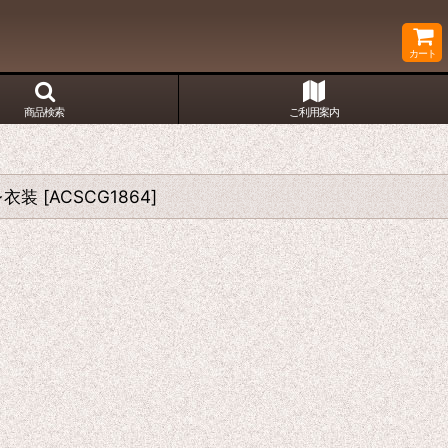
カート
商品検索
ご利用案内
レ衣装
[
ACSCG1864
]