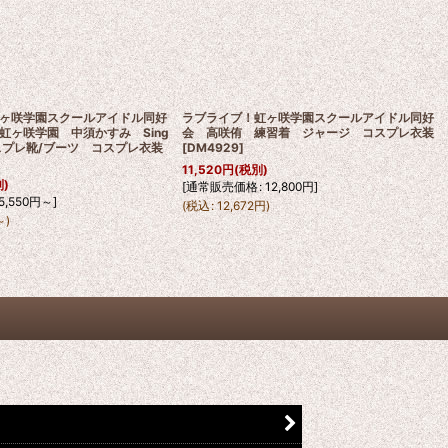
ヶ咲学園スクールアイドル同好
ラブライブ！虹ヶ咲学園スクールアイドル同好
虹ヶ咲学園 中須かすみ Sing
会 高咲侑 練習着 ジャージ コスプレ衣装
! コスプレ靴/ブーツ コスプレ衣装
[
DM4929
]
11,520
円
(税別)
別)
[
通常販売価格
:
12,800
円
]
5,550
円
～
]
(
税込
:
12,672
円
)
～
)