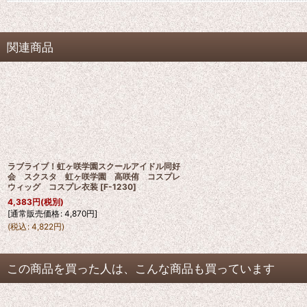
関連商品
ラブライブ！虹ヶ咲学園スクールアイドル同好
会 スクスタ 虹ヶ咲学園 高咲侑 コスプレ
ウィッグ コスプレ衣装
[
F-1230
]
4,383
円
(税別)
[
通常販売価格
:
4,870
円
]
(
税込
:
4,822
円
)
この商品を買った人は、こんな商品も買っています