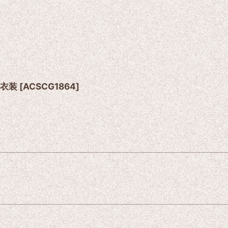
レ衣装
[
ACSCG1864
]