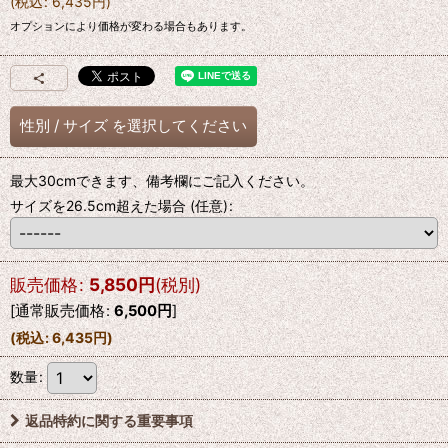
(
税込
:
6,435
円
)
オプションにより価格が変わる場合もあります。
性別
/
サイズ
を選択してください
最大30cmできます、備考欄にご記入ください。
サイズを26.5cm超えた場合
(任意)
:
販売価格
:
5,850
円
(税別)
[
通常販売価格
:
6,500
円
]
(
税込
:
6,435
円
)
数量
:
返品特約に関する重要事項