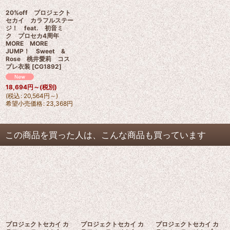
20%off プロジェクト
セカイ カラフルステー
ジ！ feat. 初音ミ
ク プロセカ4周年
MORE MORE
JUMP！ Sweet &
Rose 桃井愛莉 コス
プレ衣装
[
CG1892
]
18,694
円
～
(税別)
(
税込
:
20,564
円
～
)
希望小売価格
:
23,368
円
この商品を買った人は、こんな商品も買っています
プロジェクトセカイ カ
プロジェクトセカイ カ
プロジェクトセカイ カ