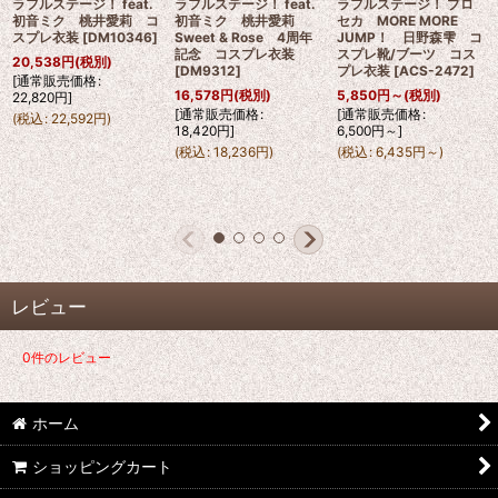
ラフルステージ！ feat.
ラフルステージ！ feat.
ラフルステージ！ プロ
初音ミク 桃井愛莉 コ
初音ミク 桃井愛莉
セカ MORE MORE
スプレ衣装
[
DM10346
]
Sweet & Rose 4周年
JUMP！ 日野森雫 コ
記念 コスプレ衣装
スプレ靴/ブーツ コス
20,538
円
(税別)
[
DM9312
]
プレ衣装
[
ACS-2472
]
[
通常販売価格
:
16,578
円
(税別)
5,850
円
～
(税別)
22,820
円
]
[
通常販売価格
:
[
通常販売価格
:
(
税込
:
22,592
円
)
18,420
円
]
6,500
円
～
]
(
税込
:
18,236
円
)
(
税込
:
6,435
円
～
)
レビュー
0
件のレビュー
ホーム
ショッピングカート