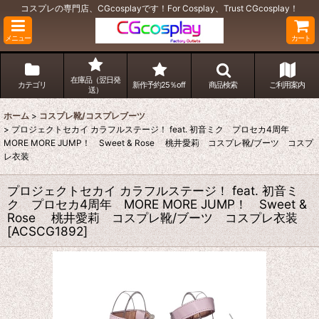
コスプレの専門店、CGcosplayです！For Cosplay、Trust CGcosplay！
メニュー
カート
在庫品（翌日発
カテゴリ
新作予約25％off
商品検索
ご利用案内
送）
ホーム
>
コスプレ靴/コスプレブーツ
>
プロジェクトセカイ カラフルステージ！ feat. 初音ミク プロセカ4周年
MORE MORE JUMP！ Sweet & Rose 桃井愛莉 コスプレ靴/ブーツ コスプ
レ衣装
プロジェクトセカイ カラフルステージ！ feat. 初音ミ
ク プロセカ4周年 MORE MORE JUMP！ Sweet &
Rose 桃井愛莉 コスプレ靴/ブーツ コスプレ衣装
[
ACSCG1892
]