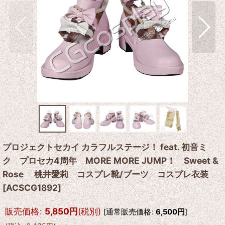
プロジェクトセカイ カラフルステージ！ feat. 初音ミ
ク プロセカ4周年 MORE MORE JUMP！ Sweet &
Rose 桃井愛莉 コスプレ靴/ブーツ コスプレ衣装
[
ACSCG1892
]
販売価格
:
5,850
円
(税別)
[
通常販売価格
:
6,500
円
]