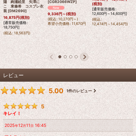
陽 絢瀬絵里 矢澤に
[
CGR2066WZP
]
(税別)
こ 東條希 コスプレ衣
[
通常販売価格
:
装
[
DM2690
]
12,600
円
～14,600
円
]
9,336
円
～
(税別)
16,875
円
(税別)
(
税込
:
10,270
円
～
)
(
税込
:
[
通常販売価格
:
希望小売価格
:
11,670
円
12,474
円
～14,454
円
)
18,750
円
]
(
税込
:
18,563
円
)
レビュー
5.00
1
件のレビュー
5
キレイ！
2025
12
11
16:45
年
月
日