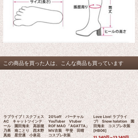
この商品を買った人は、こんな商品も買っています
ラブライブ！スクフェス
20%off バーチャル
Love Live! ラブライ
AC キャットツインテ
YouTuber Vtuber
ブ! Snow halation 園
ール 園田海未 高坂穂
ROF MAO 「AGATTA」
田海未 コスプレ衣装
乃果 南ことり 西木野
MV衣装 甲斐 田晴
[
HB06
]
真姫 星空凛 小泉花
コスプレ衣装
11,340
円
～13,140
円