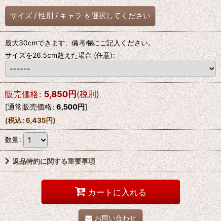
サイズ
/
性別
/
キャラ
を選択してください
最大30cmできます、備考欄にご記入ください。
サイズを26.5cm超えた場合
(任意)
:
販売価格
:
5,850
円
(税別)
[
通常販売価格
:
6,500
円
]
(
税込
:
6,435
円
)
数量
:
返品特約に関する重要事項
カートに入れる
お問い合わせ