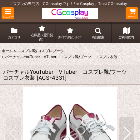
コスプレの専門店、CGcosplayです！For Cosplay、Trust CGcosplay！
メニュー
カート
在庫品（翌日発
カテゴリ
新作予約25％off
商品検索
ご利用案内
送）
ホーム
>
コスプレ靴/コスプレブーツ
>
バーチャルYouTuber VTuber コスプレ靴/ブーツ コスプレ衣装
バーチャルYouTuber VTuber コスプレ靴/ブーツ
コスプレ衣装
[
ACS-4331
]