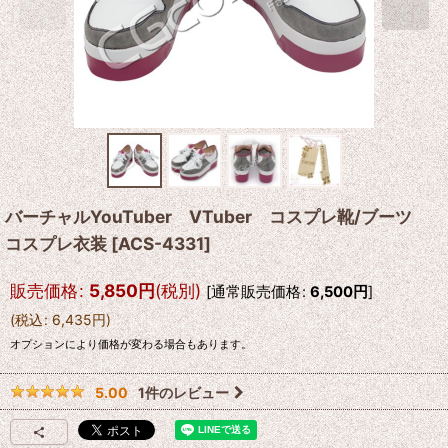
バーチャルYouTuber VTuber コスプレ靴/ブーツ
コスプレ衣装
[
ACS-4331
]
販売価格
:
5,850
円
(税別)
[
通常販売価格
:
6,500
円
]
(
税込
:
6,435
円
)
オプションにより価格が変わる場合もあります。
1
件のレビュー
5.00