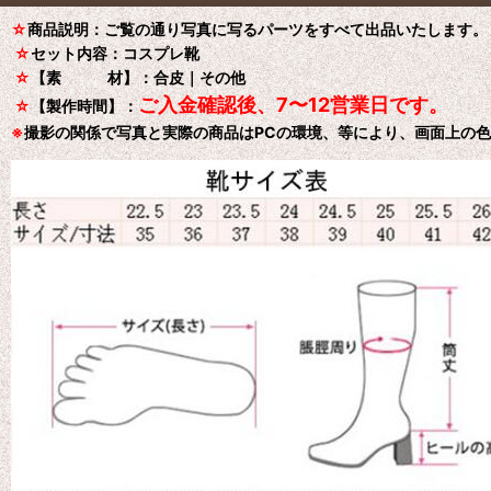
☆
商品説明：ご覧の通り写真に写るパーツをすべて出品いたします。
☆
セット内容：コスプレ靴
☆
【素 材】：合皮｜その他
ご入金確認後、7〜12営業日です。
☆
【製作時間】：
※
撮影の関係で写真と実際の商品はPCの環境、等により、画面上の