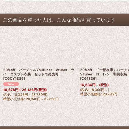
この商品を買った人は、こんな商品も買っています
20%off バーチャルYouTuber Vtuber ラ
20%off 「一部在庫」バーチャ
イ コスプレ衣装 セットで発売可
VTuber ローレン 和風衣
[
CGCY1889
]
[
CG1836
]
16,636
円
～
(税別)
(
税込
:
18,300
円
～
)
16,678
円
～26,126
円
(税別)
希望小売価格
:
20,795
円
(
税込
:
18,346
円
～28,739
円
)
希望小売価格
:
20,848
円
～32,658
円