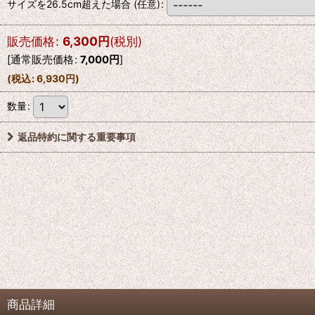
サイズを26.5cm超えた場合
(任意)
:
販売価格
:
6,300
円
(税別)
[
通常販売価格
:
7,000
円
]
(
税込
:
6,930
円
)
数量
:
返品特約に関する重要事項
商品詳細