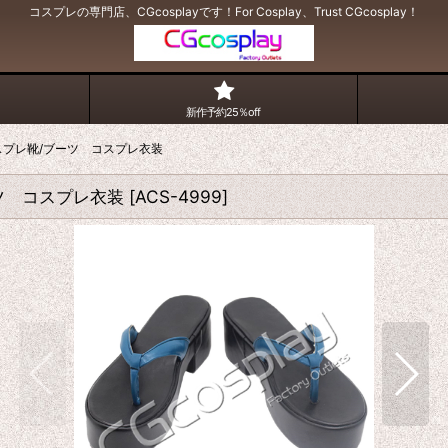
コスプレの専門店、CGcosplayです！For Cosplay、Trust CGcosplay！
新作予約25％off
 コスプレ靴/ブーツ コスプレ衣装
ーツ コスプレ衣装
[
ACS-4999
]