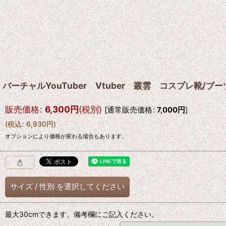
バーチャルYouTuber Vtuber 叢雲 コスプレ靴/
販売価格
:
6,300
円
(税別)
[
通常販売価格
:
7,000
円
]
(
税込
:
6,930
円
)
オプションにより価格が変わる場合もあります。
サイズ
/
性別
を選択してください
最大30cmできます、備考欄にご記入ください。