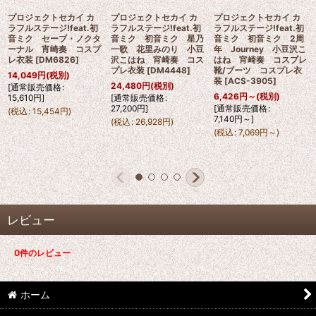
プロジェクトセカイ カ
プロジェクトセカイ カ
プロジェクトセカイ カ
ラフルステージ!feat.初
ラフルステージ!feat.初
ラフルステージ!feat.初
音ミク セーブ・ノクタ
音ミク 初音ミク 星乃
音ミク 初音ミク 2周
ーナル 宵崎奏 コスプ
一歌 花里みのり 小豆
年 Journey 小豆沢こ
レ衣装
[
DM6826
]
沢こはね 宵崎奏 コス
はね 宵崎奏 コスプレ
プレ衣装
[
DM4448
]
靴/ブーツ コスプレ衣
14,049
円
(税別)
装
[
ACS-3905
]
24,480
円
(税別)
[
通常販売価格
:
6,426
円
～
(税別)
15,610
円
]
[
通常販売価格
:
27,200
円
]
[
通常販売価格
:
(
税込
:
15,454
円
)
7,140
円
～
]
(
税込
:
26,928
円
)
(
税込
:
7,069
円
～
)
レビュー
0
件のレビュー
ホーム