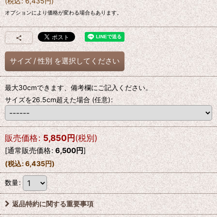
(
税込
:
6,435
円
)
オプションにより価格が変わる場合もあります。
サイズ
/
性別
を選択してください
最大30cmできます、備考欄にご記入ください。
サイズを26.5cm超えた場合
(任意)
:
販売価格
:
5,850
円
(税別)
[
通常販売価格
:
6,500
円
]
(
税込
:
6,435
円
)
数量
:
返品特約に関する重要事項