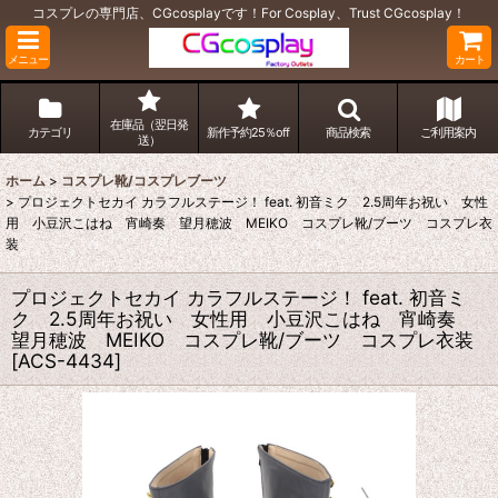
コスプレの専門店、CGcosplayです！For Cosplay、Trust CGcosplay！
メニュー
カート
在庫品（翌日発
カテゴリ
新作予約25％off
商品検索
ご利用案内
送）
ホーム
>
コスプレ靴/コスプレブーツ
>
プロジェクトセカイ カラフルステージ！ feat. 初音ミク 2.5周年お祝い 女性
用 小豆沢こはね 宵崎奏 望月穂波 MEIKO コスプレ靴/ブーツ コスプレ衣
装
プロジェクトセカイ カラフルステージ！ feat. 初音ミ
ク 2.5周年お祝い 女性用 小豆沢こはね 宵崎奏
望月穂波 MEIKO コスプレ靴/ブーツ コスプレ衣装
[
ACS-4434
]