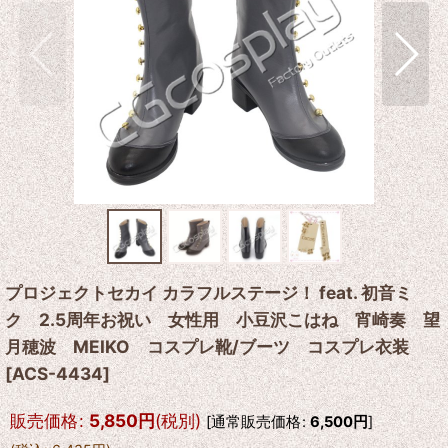
プロジェクトセカイ カラフルステージ！ feat. 初音ミ
ク 2.5周年お祝い 女性用 小豆沢こはね 宵崎奏 望
月穂波 MEIKO コスプレ靴/ブーツ コスプレ衣装
[
ACS-4434
]
販売価格
:
5,850
円
(税別)
[
通常販売価格
:
6,500
円
]