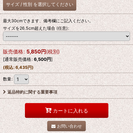
サイズ
/
性別
を選択してください
最大30cmできます、備考欄にご記入ください。
サイズを26.5cm超えた場合
(任意)
:
販売価格
:
5,850
円
(税別)
[
通常販売価格
:
6,500
円
]
(
税込
:
6,435
円
)
数量
:
返品特約に関する重要事項
カートに入れる
お問い合わせ