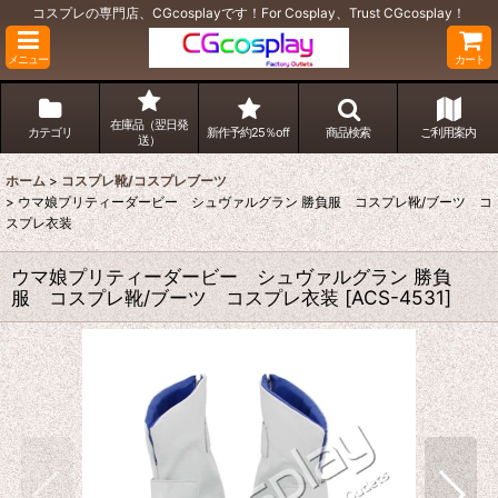
コスプレの専門店、CGcosplayです！For Cosplay、Trust CGcosplay！
メニュー
カート
在庫品（翌日発
カテゴリ
新作予約25％off
商品検索
ご利用案内
送）
ホーム
>
コスプレ靴/コスプレブーツ
>
ウマ娘プリティーダービー シュヴァルグラン 勝負服 コスプレ靴/ブーツ コ
スプレ衣装
ウマ娘プリティーダービー シュヴァルグラン 勝負
服 コスプレ靴/ブーツ コスプレ衣装
[
ACS-4531
]