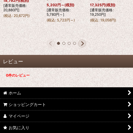
18,792
円
(税別)
5,202
円
～
(税別)
17,325
円
(税別)
[
通常販売価格
:
20,880
円
]
[
通常販売価格
:
[
通常販売価格
:
5,780
円
～
]
19,250
円
]
(
税込
:
20,672
円
)
(
税込
:
5,723
円
～
)
(
税込
:
19,058
円
)
レビュー
0
件のレビュー
ホーム
ショッピングカート
マイページ
お気に入り