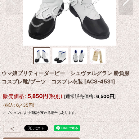
ウマ娘プリティーダービー シュヴァルグラン 勝負服
コスプレ靴/ブーツ コスプレ衣装
[
ACS-4531
]
販売価格
:
5,850
円
(税別)
[
通常販売価格
:
6,500
円
]
(
税込
:
6,435
円
)
オプションにより価格が変わる場合もあります。