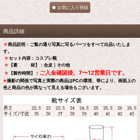
お気に入り登録
商品詳細
☆
商品説明：ご覧の通り写真に写るパーツをすべて出品いたしま
す。
☆
セット内容：コスプレ靴
☆
【素 材】：合皮｜その他
ご入金確認後、7〜12営業日です。
☆
【製作時間】：
※
撮影の関係で写真と実際の商品はPCの環境、等により、画面上の
色と商品の色が異なって見える場合もございます。