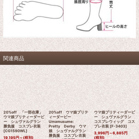
関連商品
20%off 「一部在庫」
20%off ウマ娘プリテ
ウマ娘プリティーダービ
ウマ娘プリティーダービ
ィーダービー
ー シュヴァルグラン
ー シュヴァルグラン
Umamusume:
コスプレウィッグ コス
勝負服 コスプレ衣装
Pretty Derby ウマ
プレ衣装
[
F-3403
]
[
CG1590WL
]
娘 シュヴァルグラン
3,996
円
～6,885
円
勝負服 コスプレ衣装
19,195
円
～
(税別)
(税別)