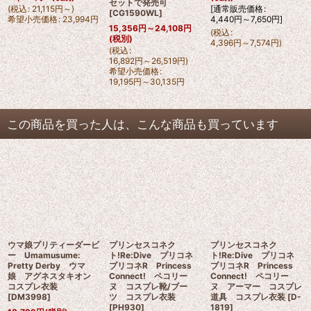
セットで発売可
(
税込
:
21,115
円
～
)
[
通常販売価格
:
[
CG1590WL
]
希望小売価格
:
23,994
円
4,440
円
～7,650
円
]
15,356
円
～24,108
円
(
税込
:
(税別)
4,396
円
～7,574
円
)
(
税込
:
16,892
円
～26,519
円
)
希望小売価格
:
19,195
円
～30,135
円
この商品を買った人は、こんな商品も買っています
ウマ娘プリティーダービ
プリンセスコネク
プリンセスコネク
ー Umamusume:
ト!Re:Dive プリコネ
ト!Re:Dive プリコネ
Pretty Derby ウマ
プリコネR Princess
プリコネR Princess
娘 アグネスタキオン
Connect! ペコリー
Connect! ペコリー
コスプレ衣装
ヌ コスプレ靴/ブー
ヌ アーマー コスプレ
[
DM3998
]
ツ コスプレ衣装
道具 コスプレ衣装
[
D-
[
PH930
]
1819
]