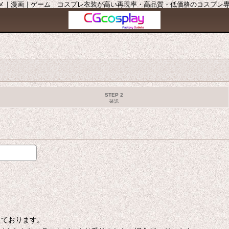
ニメ｜漫画｜ゲーム コスプレ衣装が高い再現率・高品質・低価格のコスプレ専門店
STEP 2
確認
たしております。