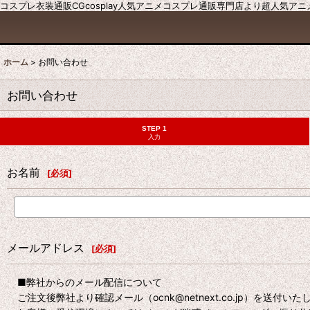
コスプレ衣装通販CGcosplay人気アニメコスプレ通販専門店より超人気ア
ホーム
>
お問い合わせ
お問い合わせ
STEP 1
入力
お名前
[
必須
]
メールアドレス
[
必須
]
■弊社からのメール配信について
ご注文後弊社より確認メール（ocnk@netnext.co.jp）を送付い