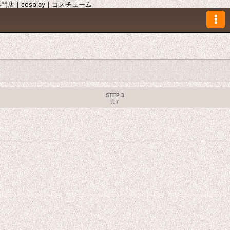
｜cosplay｜コスチューム
STEP 3
完了