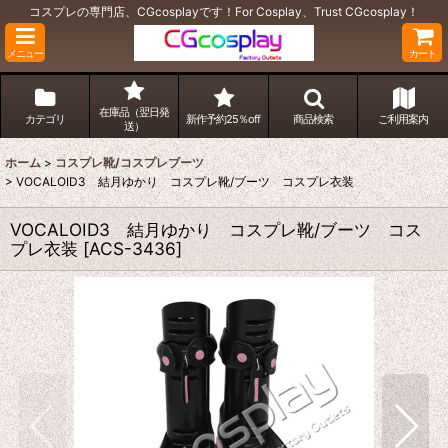
コスプレの専門店、CGcosplayです！For Cosplay、Trust CGcosplay！
メニュー
カート
在庫品（翌日発
カテゴリ
新作予約25％off
商品検索
ご利用案内
送）
ホーム
>
コスプレ靴/コスプレブーツ
>
VOCALOID3 結月ゆかり コスプレ靴/ブーツ コスプレ衣装
VOCALOID3 結月ゆかり コスプレ靴/ブーツ コス
プレ衣装
[
ACS-3436
]