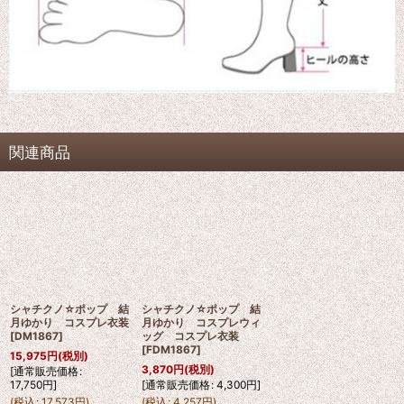
関連商品
シャチクノ☆ポップ 結
シャチクノ☆ポップ 結
月ゆかり コスプレ衣装
月ゆかり コスプレウィ
[
DM1867
]
ッグ コスプレ衣装
[
FDM1867
]
15,975
円
(税別)
3,870
円
(税別)
[
通常販売価格
:
17,750
円
]
[
通常販売価格
:
4,300
円
]
(
税込
:
17,573
円
)
(
税込
:
4,257
円
)