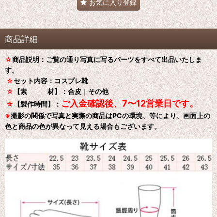
お気に入り登録
商品詳細
☆
商品説明：ご覧の通り写真に写るパーツをすべて出品いたしま
す。
☆
セット内容：コスプレ靴
☆
【素 材】：合皮｜その他
ご入金確認後、7〜12営業日です。
☆
【製作時間】：
※
撮影の関係で写真と実際の商品はPCの環境、等により、画面上の
色と商品の色が異なって見える場合もございます。