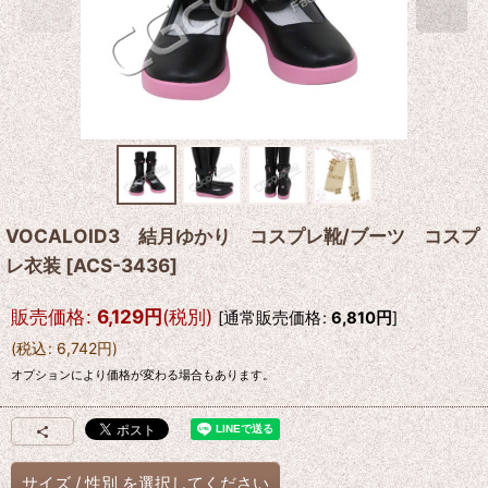
VOCALOID3 結月ゆかり コスプレ靴/ブーツ コスプ
レ衣装
[
ACS-3436
]
販売価格
:
6,129
円
(税別)
[
通常販売価格
:
6,810
円
]
(
税込
:
6,742
円
)
オプションにより価格が変わる場合もあります。
サイズ
/
性別
を選択してください