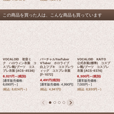
この商品を買った人は、こんな商品も買っています
VOCALOID 初音ミ
バーチャルYouTuber
VOCALOID KAITO
ク ハロウィン衣装 コ
VTuber ホロライブ
公式衣装(標準) コスプ
スプレ靴/ブーツ コス
白上フブキ コスプレウ
レ靴/ブーツ コスプレ
プレ衣装
[
ACS-4536
]
ィッグ コスプレ衣装
衣装
[
ACS-6374
]
[
F-1072
]
6,021
円
～
(税別)
6,300
円
～
(税別)
4,491
円
(税別)
[
通常販売価格
:
[
通常販売価格
:
6,690
円
～
]
[
通常販売価格
:
4,990
円
]
7,000
円
～
]
(
税込
:
6,624
円
～
)
(
税込
:
4,941
円
)
(
税込
:
6,930
円
～
)