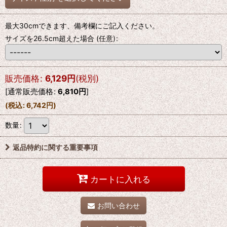
最大30cmできます、備考欄にご記入ください。
サイズを26.5cm超えた場合
(任意)
:
販売価格
:
6,129
円
(税別)
[
通常販売価格
:
6,810
円
]
(
税込
:
6,742
円
)
数量
:
返品特約に関する重要事項
カートに入れる
お問い合わせ