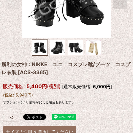
勝利の女神：NIKKE ユニ コスプレ靴/ブーツ コスプ
レ衣装
[
ACS-3365
]
販売価格
:
5,400
円
(税別)
[
通常販売価格
:
6,000
円
]
(
税込
:
5,940
円
)
オプションにより価格が変わる場合もあります。
サイズ
/
性別
を選択してください