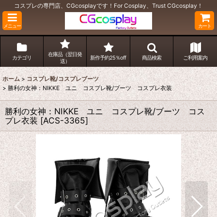
コスプレの専門店、CGcosplayです！For Cosplay、Trust CGcosplay！
メニュー
カート
在庫品（翌日発
カテゴリ
新作予約25％off
商品検索
ご利用案内
送）
ホーム
>
コスプレ靴/コスプレブーツ
>
勝利の女神：NIKKE ユニ コスプレ靴/ブーツ コスプレ衣装
勝利の女神：NIKKE ユニ コスプレ靴/ブーツ コス
プレ衣装
[
ACS-3365
]