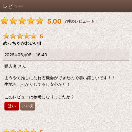
レビュー
5.00
7
件のレビュー
5
めっちゃかわいい!!
2026
06
08
16:40
年
月
日
購入者
さん
ようやく推しになれる機会ができたので凄い嬉しいです！！
生地もしっかりしてるし安心かと！
このレビューは参考になりましたか？
はい
いいえ