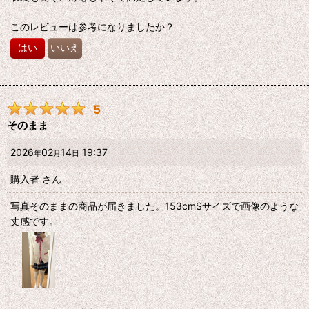
このレビューは参考になりましたか？
はい
いいえ
5
そのまま
2026
02
14
19:37
年
月
日
購入者
さん
写真そのままの商品が届きました。153cmSサイズで画像のような
丈感です。