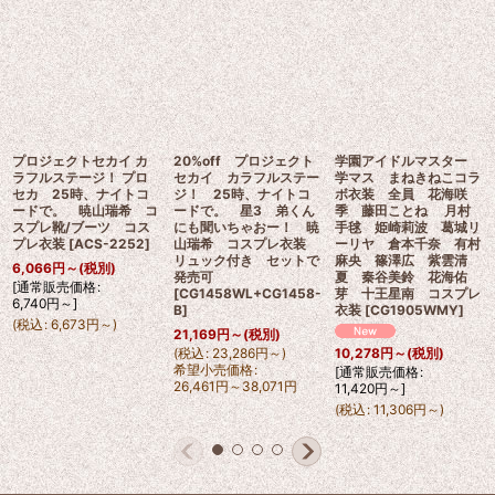
プロジェクトセカイ カ
20%off プロジェクト
学園アイドルマスター
ラフルステージ！ プロ
セカイ カラフルステー
学マス まねきねこコラ
セカ 25時、ナイトコ
ジ！ 25時、ナイトコ
ボ衣装 全員 花海咲
ードで。 暁山瑞希 コ
ードで。 星3 弟くん
季 藤田ことね 月村
スプレ靴/ブーツ コス
にも聞いちゃおー！ 暁
手毬 姫崎莉波 葛城リ
プレ衣装
[
ACS-2252
]
山瑞希 コスプレ衣装
ーリヤ 倉本千奈 有村
リュック付き セットで
麻央 篠澤広 紫雲清
6,066
円
～
(税別)
発売可
夏 秦谷美鈴 花海佑
[
通常販売価格
:
[
CG1458WL+CG1458-
芽 十王星南 コスプレ
6,740
円
～
]
B
]
衣装
[
CG1905WMY
]
(
税込
:
6,673
円
～
)
21,169
円
～
(税別)
(
税込
:
23,286
円
～
)
10,278
円
～
(税別)
希望小売価格
:
[
通常販売価格
:
26,461
円
～38,071
円
11,420
円
～
]
(
税込
:
11,306
円
～
)