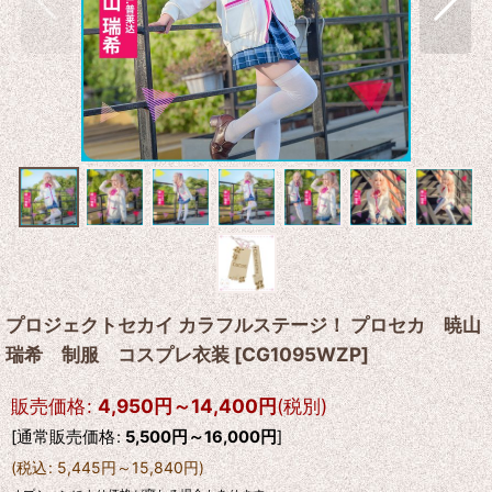
プロジェクトセカイ カラフルステージ！ プロセカ 暁山
瑞希 制服 コスプレ衣装
[
CG1095WZP
]
販売価格
:
4,950
円
～14,400
円
(税別)
[
通常販売価格
:
5,500
円
～16,000
円
]
(
税込
:
5,445
円
～15,840
円
)