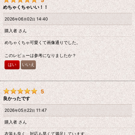
5
めちゃくちゃいい！！
2026
06
02
14:40
年
月
日
購入者
さん
めちゃくちゃ可愛くて画像通りでした。
このレビューは参考になりましたか？
はい
いいえ
5
良かったです
2026
05
22
11:47
年
月
日
購入者
さん
衣装も良く、対応も早くて満足しています。