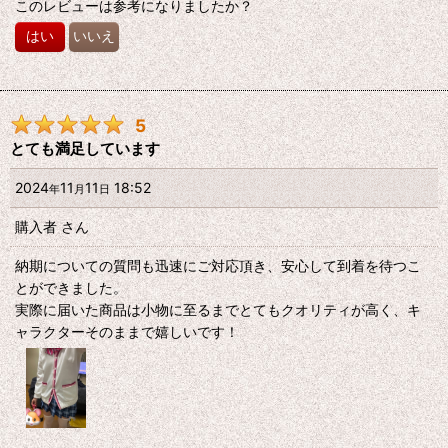
このレビューは参考になりましたか？
はい
いいえ
5
とても満足しています
2024
11
11
18:52
年
月
日
購入者
さん
納期についての質問も迅速にご対応頂き、安心して到着を待つこ
とができました。
実際に届いた商品は小物に至るまでとてもクオリティが高く、キ
ャラクターそのままで嬉しいです！