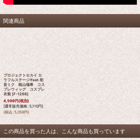
関連商品
プロジェクトセカイ カ
ラフルステージ!feat.初
音ミク 暁山瑞希 コス
プレウィッグ コスプレ
衣装
[
F-1298
]
4,599
円
(税別)
[
通常販売価格
:
5,110
円
]
(
税込
:
5,059
円
)
この商品を買った人は、こんな商品も買っています