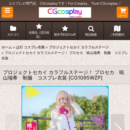
コスプレの専門店、CGcosplayです！For Cosplay、Trust CGcosplay！
メニュー
カート
在庫品（翌日発
カテゴリ
新作予約25％off
商品検索
ご利用案内
送）
ホーム
>
は行 コスプレ衣装
>
プロジェクトセカイ カラフルステージ
>
プロジェクトセカイ カラフルステージ！ プロセカ 暁山瑞希 制服 コスプレ
衣装
プロジェクトセカイ カラフルステージ！ プロセカ 暁
山瑞希 制服 コスプレ衣装
[
CG1095WZP
]