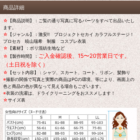
商品詳細
☆
【商品説明】：ご覧の通り写真に写るパーツをすべて出品いたし
ます。
☆
【ジャンル】：激安!! プロジェクトセカイ カラフルステージ！
プロセカ 暁山瑞希 制服 コスプレ衣装
☆
【素材】：ポリ混紡生地など
ご入金確認後、15〜20営業日です。
☆
【製作時間】：
（土日祝を除く）
☆
【セット内容】：シャツ、スカート、コート、リボン、髪飾り
※
撮影の関係で写真と実際の商品はPCの環境、等により、画面上の
色と商品の色が異なって見える場合もございます。
※
衣装の洗濯は、ドライクリーニングをおススメします！
☆
サイズ表