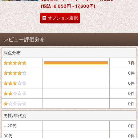
(
税込
:
6,050円～17,600円
)
オプション選択
レビュー評価分布
採点分布
7
件
0
件
0
件
0
件
0
件
男性/年代別
～20代
0
件
30代
0
件