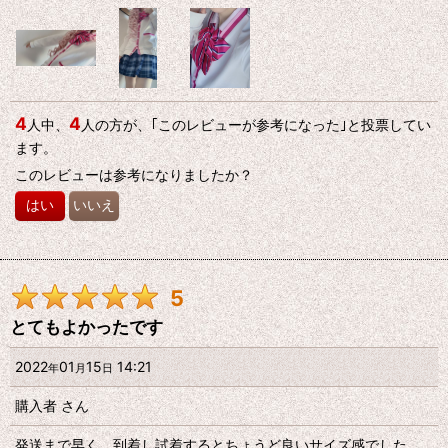
んだウィッグのみ柔めの段ボールに入っており、衣装とまとめて
おおきな厚手の袋に入っておりました。配達の段階でなのか一部
袋に穴が開いていたので「大丈夫かな…？」と思いましたが中身に
問題はなく、またクオリティも高かったため総合的に満足してい
ます。また機会があれば注文したいです。
4
4
人中、
人の方が、｢このレビューが参考になった｣と投票してい
ます。
このレビューは参考になりましたか？
はい
いいえ
5
とてもよかったです
2022
01
15
14:21
年
月
日
購入者
さん
発送まで早く、到着し試着するとちょうど良いサイズ感でした。