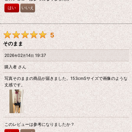
はい
いいえ
5
そのまま
2026
02
14
19:37
年
月
日
購入者
さん
写真そのままの商品が届きました。153cmSサイズで画像のような
丈感です。
このレビューは参考になりましたか？