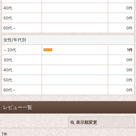
40代
0
件
50代
0
件
60代～
0
件
女性/年代別
～20代
1
件
30代
0
件
40代
0
件
50代
0
件
60代～
0
件
レビュー一覧
表示順変更
閉じる
7
件