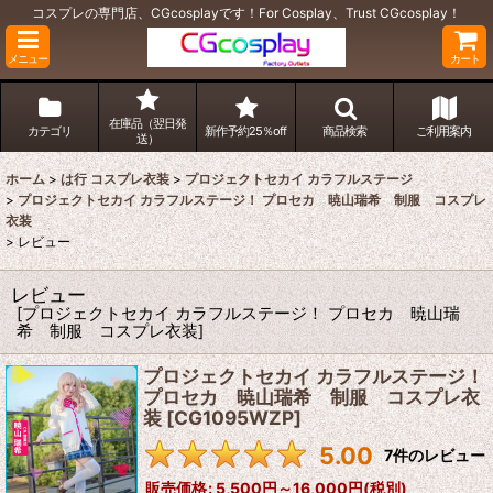
コスプレの専門店、CGcosplayです！For Cosplay、Trust CGcosplay！
メニュー
カート
在庫品（翌日発
カテゴリ
新作予約25％off
商品検索
ご利用案内
送）
ホーム
>
は行 コスプレ衣装
>
プロジェクトセカイ カラフルステージ
>
プロジェクトセカイ カラフルステージ！ プロセカ 暁山瑞希 制服 コスプレ
衣装
>
レビュー
レビュー
[
プロジェクトセカイ カラフルステージ！ プロセカ 暁山瑞
希 制服 コスプレ衣装
]
プロジェクトセカイ カラフルステージ！
プロセカ 暁山瑞希 制服 コスプレ衣
装
[
CG1095WZP
]
5.00
7
件のレビュー
販売価格
:
5,500円～16,000円
(税別)