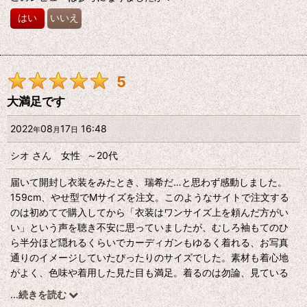
はい
いいえ
5
大満足です
2022
08
17
16:48
年
月
日
シオ
さん
女性
～20代
届いて開封し衣装をみたとき、瑞希だ…と思わず感動しました。
159cm、やせ型でMサイズを注文。このようなサイトで注文する
のは初めてで購入してから「衣装はワンサイズ上を頼んだ方がい
い」という声を聴き不安に思っていましたが、むしろ袖もてのひ
ら半分ほど隠れるくらいでカーディガンもゆるく着れる、お写真
通りのイメージしていたぴったりのサイズでした。素材も着心地
がよく、色味や着用した見た目も満足。着るのは勿論、見ている
だけで楽しいのでお勧めです。
...
続きを読む
日数：注文した日から19日で手元に届きました。梱包は一緒に頼