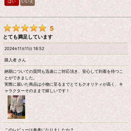
はい
いいえ
5
とても満足しています
2024
11
11
18:52
年
月
日
購入者
さん
納期についての質問も迅速にご対応頂き、安心して到着を待つこ
とができました。
実際に届いた商品は小物に至るまでとてもクオリティが高く、キ
ャラクターそのままで嬉しいです！
このレビューは参考になりましたか？