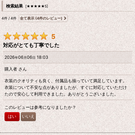
レビュー検索
:
検索結果
[
★★★★★5
]
4
件
/
4
件
全て表示
(4件のレビュー)
期間
:
5
画像
:
対応がとても丁寧でした
星の数
:
2026
06
06
18:03
年
月
日
購入者
さん
年代
:
衣装のクオリティも良く、付属品も揃っていて満足しています。
衣装について不安な点がありましたが、すぐに対応していただけ
性別
:
たので安心して利用できました。ありがとうございました。
並び順
:
このレビューは参考になりましたか？
はい
いいえ
絞り込む