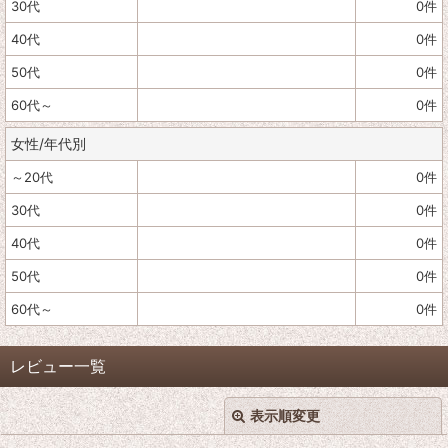
30代
0
件
40代
0
件
50代
0
件
60代～
0
件
女性/年代別
～20代
0
件
30代
0
件
40代
0
件
50代
0
件
60代～
0
件
レビュー一覧
表示順変更
閉じる