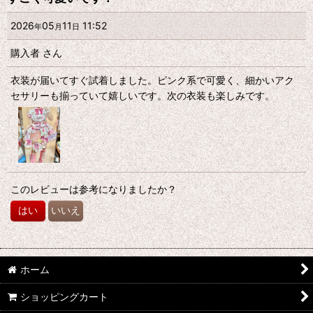
2026
05
11
11:52
年
月
日
購入者
さん
衣装が届いてすぐ試着しました。ピンク系で可愛く、細かいアク
セサリーも揃っていて嬉しいです。次の衣装も楽しみです。
このレビューは参考になりましたか？
はい
いいえ
ホーム
ショッピングカート