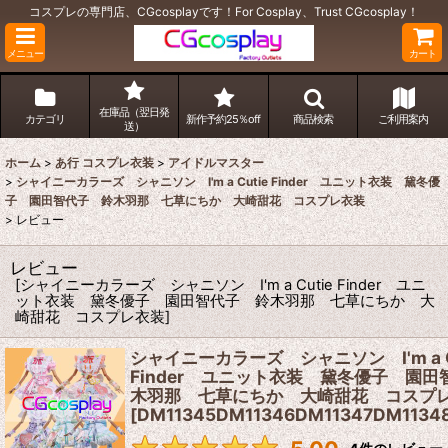
コスプレの専門店、CGcosplayです！For Cosplay、Trust CGcosplay！
メニュー
カート
在庫品（翌日発
カテゴリ
新作予約25％off
商品検索
ご利用案内
送）
ホーム
>
あ行 コスプレ衣装
>
アイドルマスター
>
シャイニーカラーズ シャニソン I'm a Cutie Finder ユニット衣装 黛冬優
子 園田智代子 鈴木羽那 七草にちか 大崎甜花 コスプレ衣装
>
レビュー
レビュー
[
シャイニーカラーズ シャニソン I'm a Cutie Finder ユニ
ット衣装 黛冬優子 園田智代子 鈴木羽那 七草にちか 大
崎甜花 コスプレ衣装
]
シャイニーカラーズ シャニソン I'm a C
Finder ユニット衣装 黛冬優子 園
木羽那 七草にちか 大崎甜花 コスプ
[
DM11345DM11346DM11347DM1134