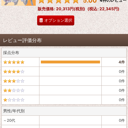
5.00
4
件のレビュー
販売価格
:
20,313円
(税別)
(
税込
:
22,345円
)
オプション選択
レビュー評価分布
採点分布
4
件
0
件
0
件
0
件
0
件
男性/年代別
～20代
0
件