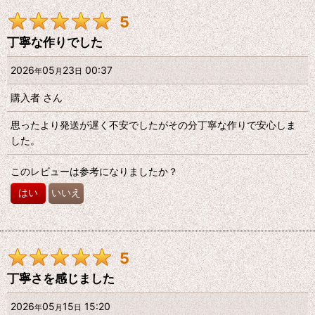
5
丁寧な作りでした
2026
05
23
00:37
年
月
日
購入者
さん
思ったより発送が遅く不安でしたがその分丁寧な作りで安心しま
した。
このレビューは参考になりましたか？
はい
いいえ
5
丁寧さを感じました
2026
05
15
15:20
年
月
日