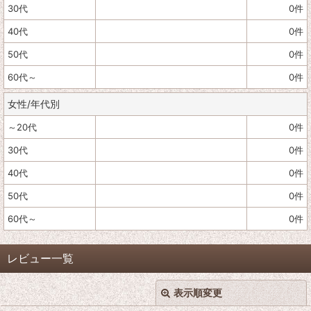
30代
0
件
40代
0
件
50代
0
件
60代～
0
件
女性/年代別
～20代
0
件
30代
0
件
40代
0
件
50代
0
件
60代～
0
件
レビュー一覧
表示順変更
閉じる