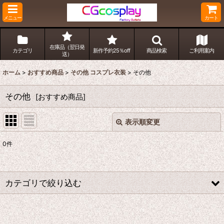
メニュー
カート
在庫品（翌日発
カテゴリ
新作予約25％off
商品検索
ご利用案内
送）
ホーム
>
おすすめ商品
>
その他 コスプレ衣装
>
その他
その他
[
おすすめ商品
]
表示順変更
閉じる
0
件
表示数
:
並び順
:
カテゴリで絞り込む
絞り込む
その他 コスプレ衣装 (全商品)