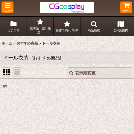
メニュー
カート
在庫品（翌日発
カテゴリ
新作予約25％off
商品検索
ご利用案内
送）
ホーム
>
おすすめ商品
>
ドール衣装
ドール衣装
[
おすすめ商品
]
表示順変更
閉じる
0
件
表示数
:
並び順
:
絞り込む