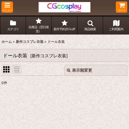
メニュー
カート
在庫品（翌日発
カテゴリ
新作予約25％off
商品検索
ご利用案内
送）
ホーム
>
新作コスプレ衣装
>
ドール衣装
ドール衣装
[
新作コスプレ衣装
]
表示順変更
閉じる
0
件
表示数
:
並び順
:
絞り込む