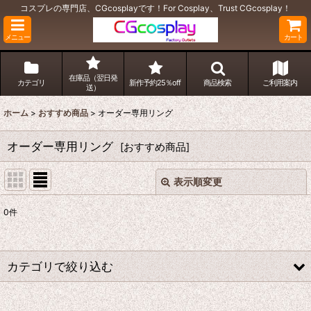
コスプレの専門店、CGcosplayです！For Cosplay、Trust CGcosplay！
メニュー
カート
在庫品（翌日発
カテゴリ
新作予約25％off
商品検索
ご利用案内
送）
ホーム
>
おすすめ商品
>
オーダー専用リング
オーダー専用リング
[
おすすめ商品
]
表示順変更
閉じる
0
件
サブカテゴリ
:
表示数
:
カテゴリで絞り込む
並び順
:
オーダー専用リング (全商品)