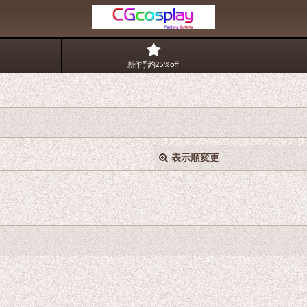
新作予約25％off
表示順変更
絞り込む