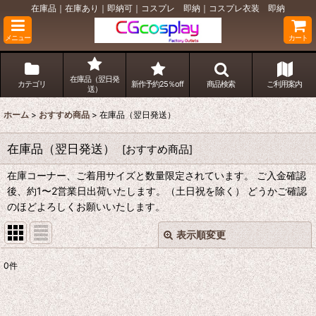
在庫品｜在庫あり｜即納可｜コスプレ 即納｜コスプレ衣装 即納
メニュー
カート
在庫品（翌日発
カテゴリ
新作予約25％off
商品検索
ご利用案内
送）
ホーム
>
おすすめ商品
>
在庫品（翌日発送）
在庫品（翌日発送）
[
おすすめ商品
]
在庫コーナー、ご着用サイズと数量限定されています。 ご入金確認
後、約1〜2営業日出荷いたします。（土日祝を除く） どうかご確認
のほどよろしくお願いいたします。
表示順変更
閉じる
0
件
表示数
:
並び順
: