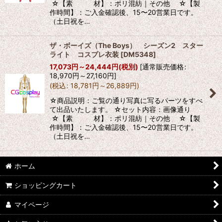
☆【素 材】：ポリ混紡｜その他 ☆【製
作時間】：ご入金確認後、15〜20営業日です。
（土日祝を…
ザ・ボーイズ（The Boys） シーズン2 スター
ライト コスプレ衣装
[
DM5348
]
17,073
円
～24,444
円
(税別)
[
通常販売価格
:
18,970
円
～27,160
円
]
(
税込
:
18,781
円
～26,889
円
)
☆商品説明：ご覧の通り写真に写るパーツをすべ
て出品いたします。 ☆セット内容：画像通り
☆【素 材】：ポリ混紡｜その他 ☆【製
作時間】：ご入金確認後、15〜20営業日です。
（土日祝を…
ホーム
ショッピングカート
マイページ