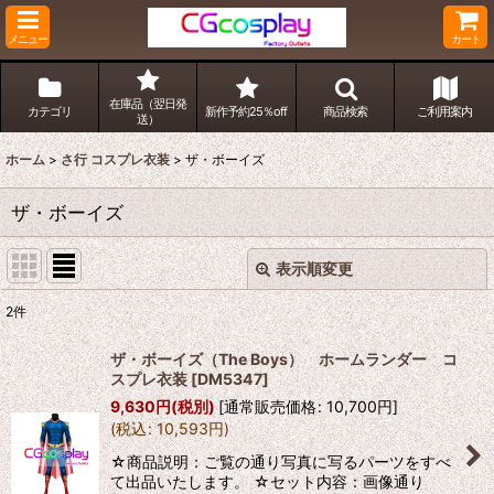
メニュー
カート
在庫品（翌日発
カテゴリ
新作予約25％off
商品検索
ご利用案内
送）
ホーム
>
さ行 コスプレ衣装
>
ザ・ボーイズ
ザ・ボーイズ
表示順変更
閉じる
2
件
表示数
:
ザ・ボーイズ（The Boys） ホームランダー コ
スプレ衣装
[
DM5347
]
並び順
:
9,630
円
(税別)
[
通常販売価格
:
10,700
円
]
(
税込
:
10,593
円
)
絞り込む
☆商品説明：ご覧の通り写真に写るパーツをすべ
て出品いたします。 ☆セット内容：画像通り