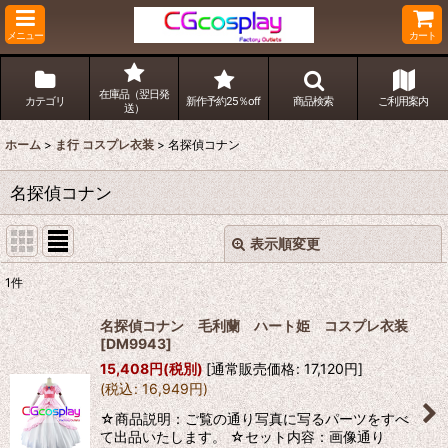
メニュー
カート
在庫品（翌日発
カテゴリ
新作予約25％off
商品検索
ご利用案内
送）
ホーム
>
ま行 コスプレ衣装
>
名探偵コナン
名探偵コナン
表示順変更
閉じる
1
件
表示数
:
名探偵コナン 毛利蘭 ハート姫 コスプレ衣装
[
DM9943
]
並び順
:
15,408
円
(税別)
[
通常販売価格
:
17,120
円
]
(
税込
:
16,949
円
)
絞り込む
☆商品説明：ご覧の通り写真に写るパーツをすべ
て出品いたします。 ☆セット内容：画像通り