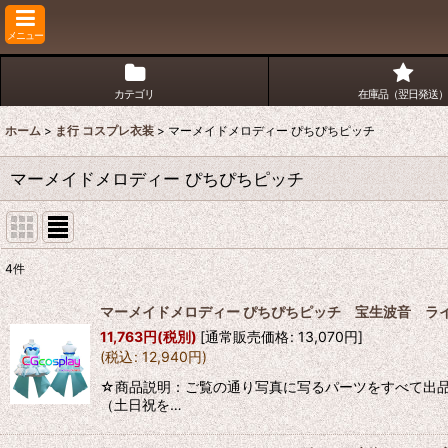
メニュー
カテゴリ
在庫品（翌日発送）
ホーム
>
ま行 コスプレ衣装
>
マーメイドメロディー ぴちぴちピッチ
マーメイドメロディー ぴちぴちピッチ
4
件
表示数
:
マーメイドメロディー ぴちぴちピッチ 宝生波音 ラ
11,763
円
(税別)
[
通常販売価格
:
13,070
円
]
並び順
:
(
税込
:
12,940
円
)
☆商品説明：ご覧の通り写真に写るパーツをすべて出
（土日祝を…