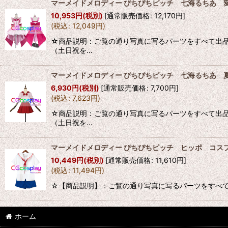
マーメイドメロディー ぴちぴちピッチ 七海るちあ 
10,953
円
(税別)
[
通常販売価格
:
12,170
円
]
(
税込
:
12,049
円
)
☆商品説明：ご覧の通り写真に写るパーツをすべて出
（土日祝を…
マーメイドメロディー ぴちぴちピッチ 七海るちあ 
6,930
円
(税別)
[
通常販売価格
:
7,700
円
]
(
税込
:
7,623
円
)
☆商品説明：ご覧の通り写真に写るパーツをすべて出
（土日祝を…
マーメイドメロディー ぴちぴちピッチ ヒッポ コス
10,449
円
(税別)
[
通常販売価格
:
11,610
円
]
(
税込
:
11,494
円
)
☆【商品説明】：ご覧の通り写真に写るパーツをすべ
ホーム