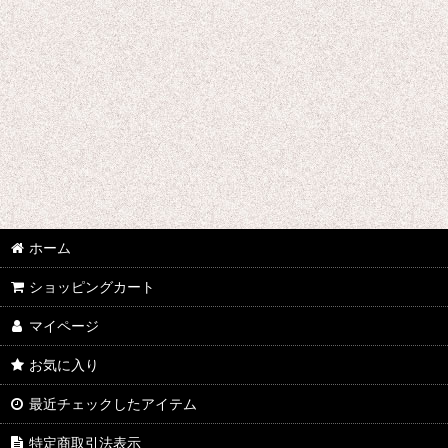
艦隊これくしょん -艦これ-
獄都事変
カードキャプターさくら
甲鉄城のカバネリ
けものフレンズ
小林さんちのメイドラゴン
ホーム
寄生獣
ショッピングカート
賭ケグルイ
マイページ
繰繰れ! コックリさん
お気に入り
K
最近チェックしたアイテム
月刊少女野崎くん
特定商取引法表示