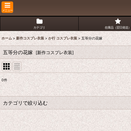
メニュー
カテゴリ
在庫品（翌日発送）
ホーム
>
新作コスプレ衣装
>
か行 コスプレ衣装
>
五等分の花嫁
五等分の花嫁
[
新作コスプレ衣装
]
0
件
表示数
:
並び順
:
カテゴリで絞り込む
か行 コスプレ衣装 (全商品)