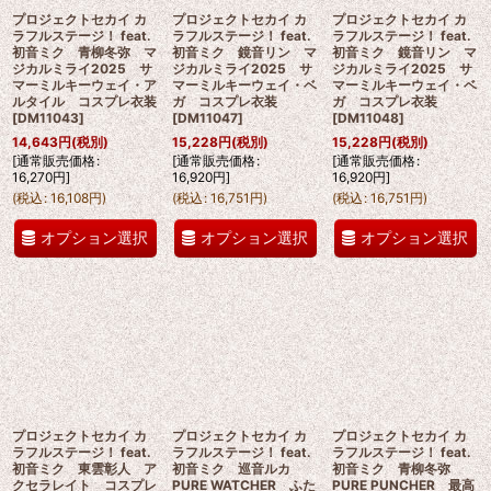
プロジェクトセカイ カ
プロジェクトセカイ カ
プロジェクトセカイ カ
ラフルステージ！ feat.
ラフルステージ！ feat.
ラフルステージ！ feat.
初音ミク 青柳冬弥 マ
初音ミク 鏡音リン マ
初音ミク 鏡音リン マ
ジカルミライ2025 サ
ジカルミライ2025 サ
ジカルミライ2025 サ
マーミルキーウェイ・ア
マーミルキーウェイ・ベ
マーミルキーウェイ・ベ
ルタイル コスプレ衣装
ガ コスプレ衣装
ガ コスプレ衣装
[
DM11043
]
[
DM11047
]
[
DM11048
]
14,643
円
(税別)
15,228
円
(税別)
15,228
円
(税別)
[
通常販売価格
:
[
通常販売価格
:
[
通常販売価格
:
16,270
円
]
16,920
円
]
16,920
円
]
(
税込
:
16,108
円
)
(
税込
:
16,751
円
)
(
税込
:
16,751
円
)
オプション選択
オプション選択
オプション選択
プロジェクトセカイ カ
プロジェクトセカイ カ
プロジェクトセカイ カ
ラフルステージ！ feat.
ラフルステージ！ feat.
ラフルステージ！ feat.
初音ミク 東雲彰人 ア
初音ミク 巡音ルカ
初音ミク 青柳冬弥
クセラレイト コスプレ
PURE WATCHER ふた
PURE PUNCHER 最高