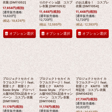
衣装
[
DM11052
]
りのナイショ話 コスプ
のお土産を！ コスプレ
レ衣装
[
DM11053
]
衣装
[
DM11054
]
17,658
円
(税別)
11,448
円
(税別)
11,448
円
(税別)
[
通常販売価格
:
19,620
円
]
[
通常販売価格
:
[
通常販売価格
:
12,720
円
]
12,720
円
]
(
税込
:
19,424
円
)
(
税込
:
12,593
円
)
(
税込
:
12,593
円
)
オプション選択
オプション選択
オプション選択
プロジェクトセカイ カ
プロジェクトセカイ カ
プロジェクトセカイ カ
ラフルステージ！ feat.
ラフルステージ！ feat.
ラフルステージ！ feat.
初音ミク 初音ミク
初音ミク KAITO
初音ミク KAITO 3周
Sonic Style グローバ
Sonic Style グローバ
年記念 コスプレ衣装
ル版100万DL記念キャン
ル版100万DL記念キャン
[
DM10429
]
ペーン コスプレ衣装
ペーン コスプレ衣装
27,738
円
(税別)
[
DM11061
]
[
DM11062
]
[
通常販売価格
:
11,178
円
(税別)
11,178
円
(税別)
30,820
円
]
[
通常販売価格
:
[
通常販売価格
:
(
税込
:
30,512
円
)