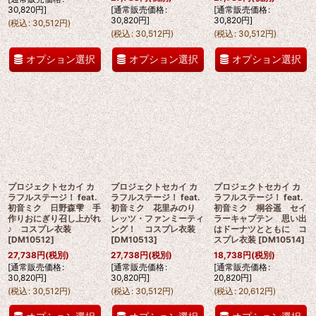
30,820
円
]
[
通常販売価格
:
[
通常販売価格
:
30,820
円
]
30,820
円
]
(
税込
:
30,512
円
)
(
税込
:
30,512
円
)
(
税込
:
30,512
円
)
オプション選択
オプション選択
オプション選択
プロジェクトセカイ カ
プロジェクトセカイ カ
プロジェクトセカイ カ
ラフルステージ！ feat.
ラフルステージ！ feat.
ラフルステージ！ feat.
初音ミク 日野森雫 手
初音ミク 花里みのり
初音ミク 桐谷遥 セイ
作りおにぎり召し上がれ
レッツ・ファンミーティ
ラーキャプテン 思い出
♪ コスプレ衣装
ング！ コスプレ衣装
はドーナツとともに コ
[
DM10512
]
[
DM10513
]
スプレ衣装
[
DM10514
]
27,738
円
(税別)
27,738
円
(税別)
18,738
円
(税別)
[
通常販売価格
:
[
通常販売価格
:
[
通常販売価格
:
30,820
円
]
30,820
円
]
20,820
円
]
(
税込
:
30,512
円
)
(
税込
:
30,512
円
)
(
税込
:
20,612
円
)