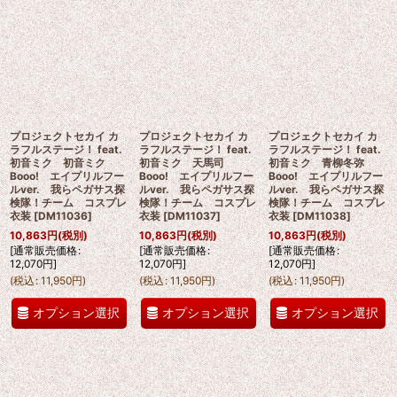
プロジェクトセカイ カ
プロジェクトセカイ カ
プロジェクトセカイ カ
ラフルステージ！ feat.
ラフルステージ！ feat.
ラフルステージ！ feat.
初音ミク 初音ミク
初音ミク 天馬司
初音ミク 青柳冬弥
Booo! エイプリルフー
Booo! エイプリルフー
Booo! エイプリルフー
ルver. 我らペガサス探
ルver. 我らペガサス探
ルver. 我らペガサス探
検隊！チーム コスプレ
検隊！チーム コスプレ
検隊！チーム コスプレ
衣装
[
DM11036
]
衣装
[
DM11037
]
衣装
[
DM11038
]
10,863
円
(税別)
10,863
円
(税別)
10,863
円
(税別)
[
通常販売価格
:
[
通常販売価格
:
[
通常販売価格
:
12,070
円
]
12,070
円
]
12,070
円
]
(
税込
:
11,950
円
)
(
税込
:
11,950
円
)
(
税込
:
11,950
円
)
オプション選択
オプション選択
オプション選択