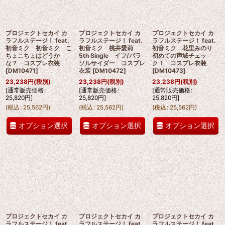
プロジェクトセカイ カ
プロジェクトセカイ カ
プロジェクトセカイ カ
ラフルステージ！ feat.
ラフルステージ！ feat.
ラフルステージ！ feat.
初音ミク 初音ミク こ
初音ミク 桃井愛莉
初音ミク 花里みのり
ちょこちょはどうか
5th Single イフ/パラ
初めての声域チェッ
な？ コスプレ衣装
ソルサイダー コスプレ
ク！ コスプレ衣装
[
DM10471
]
衣装
[
DM10472
]
[
DM10473
]
23,238
円
(税別)
23,238
円
(税別)
23,238
円
(税別)
[
通常販売価格
:
[
通常販売価格
:
[
通常販売価格
:
25,820
円
]
25,820
円
]
25,820
円
]
(
税込
:
25,562
円
)
(
税込
:
25,562
円
)
(
税込
:
25,562
円
)
オプション選択
オプション選択
オプション選択
プロジェクトセカイ カ
プロジェクトセカイ カ
プロジェクトセカイ カ
ラフルステージ！ feat.
ラフルステージ！ feat.
ラフルステージ！ feat.