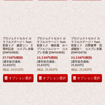
プロジェクトセカイ カ
プロジェクトセカイ カ
プロジェクトセカイ カ
ラフルステージ！ feat.
ラフルステージ！ feat.
ラフルステージ！ feat.
初音ミク 鏡音リン 3
初音ミク 桐谷遥 ホー
初音ミク 日野森雫 完
周年記念 コスプレ衣装
プフルソルジャー コス
成報告！ コスプレ衣装
[
DM10468
]
プレ衣装
[
DM10469
]
[
DM10470
]
27,738
円
(税別)
23,238
円
(税別)
23,238
円
(税別)
[
通常販売価格
:
[
通常販売価格
:
[
通常販売価格
:
30,820
円
]
25,820
円
]
25,820
円
]
(
税込
:
30,512
円
)
(
税込
:
25,562
円
)
(
税込
:
25,562
円
)
オプション選択
オプション選択
オプション選択