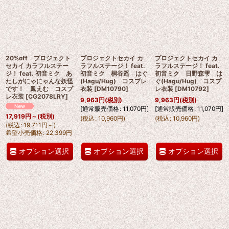
20%off プロジェクト
プロジェクトセカイ カ
プロジェクトセカイ カ
セカイ カラフルステー
ラフルステージ！ feat.
ラフルステージ！ feat.
ジ！ feat. 初音ミク あ
初音ミク 桐谷遥 はぐ
初音ミク 日野森雫 は
たしがにゃにゃんな妖怪
(Hagu/Hug) コスプレ
ぐ(Hagu/Hug) コスプ
です！ 鳳えむ コスプ
衣装
[
DM10790
]
レ衣装
[
DM10792
]
レ衣装
[
CG2078LRY
]
9,963
円
(税別)
9,963
円
(税別)
[
通常販売価格
:
11,070
円
]
[
通常販売価格
:
11,070
円
]
17,919
円
～
(税別)
(
税込
:
10,960
円
)
(
税込
:
10,960
円
)
(
税込
:
19,711
円
～
)
希望小売価格
:
22,399
円
オプション選択
オプション選択
オプション選択