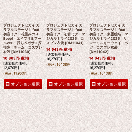
プロジェクトセカイ カ
プロジェクトセカイ カ
プロジェクトセカイ カ
ラフルステージ！ feat.
ラフルステージ！ feat.
ラフルステージ！ feat.
初音ミク 花里みのり
初音ミク 初音ミク マ
初音ミク 東雲絵名 マ
Booo! エイプリルフー
ジカルミライ2025 コ
ジカルミライ2025 サ
ルver. 我らペガサス探
スプレ衣装
[
DM11041
]
マーミルキーウェイ・ベ
検隊！チーム コスプレ
ガ コスプレ衣装
14,643
円
(税別)
衣装
[
DM11039
]
[
DM11042
]
[
通常販売価格
:
10,863
円
(税別)
14,643
円
(税別)
16,270
円
]
[
通常販売価格
:
[
通常販売価格
:
(
税込
:
16,108
円
)
12,070
円
]
16,270
円
]
(
税込
:
11,950
円
)
(
税込
:
16,108
円
)
オプション選択
オプション選択
オプション選択