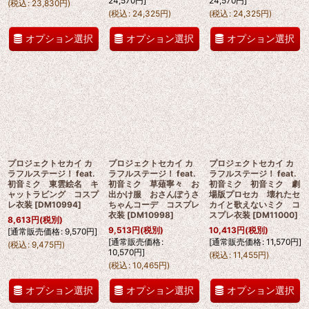
24,570
円
]
24,570
円
]
(
税込
:
23,830
円
)
(
税込
:
24,325
円
)
(
税込
:
24,325
円
)
オプション選択
オプション選択
オプション選択
プロジェクトセカイ カ
プロジェクトセカイ カ
プロジェクトセカイ カ
ラフルステージ！ feat.
ラフルステージ！ feat.
ラフルステージ！ feat.
初音ミク 東雲絵名 キ
初音ミク 草薙寧々 お
初音ミク 初音ミク 劇
ャットラビング コスプ
出かけ服 おさんぽうさ
場版プロセカ 壊れたセ
レ衣装
[
DM10994
]
ちゃんコーデ コスプレ
カイと歌えないミク コ
衣装
[
DM10998
]
スプレ衣装
[
DM11000
]
8,613
円
(税別)
9,513
円
(税別)
10,413
円
(税別)
[
通常販売価格
:
9,570
円
]
[
通常販売価格
:
[
通常販売価格
:
11,570
円
]
(
税込
:
9,475
円
)
10,570
円
]
(
税込
:
11,455
円
)
(
税込
:
10,465
円
)
オプション選択
オプション選択
オプション選択