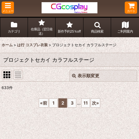
メニュー
カート
在庫品（翌日発
カテゴリ
新作予約25％off
商品検索
ご利用案内
送）
ホーム
>
は行 コスプレ衣装
>
プロジェクトセカイ カラフルステージ
プロジェクトセカイ カラフルステージ
表示順変更
閉じる
633
件
表示数
:
«
前
1
2
3
...
11
次
»
並び順
:
絞り込む