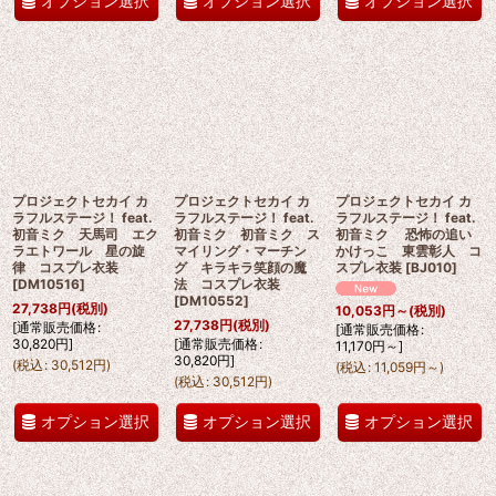
オプション選択
オプション選択
オプション選択
プロジェクトセカイ カ
プロジェクトセカイ カ
プロジェクトセカイ カ
ラフルステージ！ feat.
ラフルステージ！ feat.
ラフルステージ！ feat.
初音ミク 天馬司 エク
初音ミク 初音ミク ス
初音ミク 恐怖の追い
ラエトワール 星の旋
マイリング・マーチン
かけっこ 東雲彰人 コ
律 コスプレ衣装
グ キラキラ笑顔の魔
スプレ衣装
[
BJ010
]
[
DM10516
]
法 コスプレ衣装
[
DM10552
]
27,738
円
(税別)
10,053
円
～
(税別)
27,738
円
(税別)
[
通常販売価格
:
[
通常販売価格
:
30,820
円
]
[
通常販売価格
:
11,170
円
～
]
30,820
円
]
(
税込
:
30,512
円
)
(
税込
:
11,059
円
～
)
(
税込
:
30,512
円
)
オプション選択
オプション選択
オプション選択