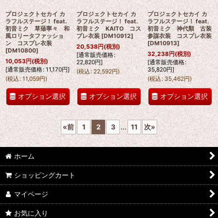
プロジェクトセカイ カ
プロジェクトセカイ カ
プロジェクトセカイ カ
ラフルステージ！ feat.
ラフルステージ！ feat.
ラフルステージ！ feat.
初音ミク 草薙寧々 和
初音ミク KAITO コス
初音ミク 神代類 古装
風ロリータファッショ
プレ衣装
[
DM10912
]
参謀衣装 コスプレ衣装
ン コスプレ衣装
[
DM10913
]
20,538
円
(税別)
[
DM10800
]
32,238
円
(税別)
[
通常販売価格
:
10,053
円
(税別)
22,820
円
]
[
通常販売価格
:
[
通常販売価格
:
11,170
円
]
35,820
円
]
(
税込
:
22,592
円
)
(
税込
:
11,059
円
)
(
税込
:
35,462
円
)
オプション選択
オプション選択
オプション選択
«
前
1
2
3
...
11
次
»
ホーム
ショッピングカート
マイページ
お気に入り