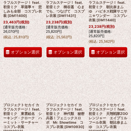
ラフルステージ！ feat.
ラフルステージ！ feat.
ラフルステージ！ feat.
初音ミク 草薙寧々 悲
初音ミク 桐谷遥 心ま
初音ミク 朝比奈まふ
しみも全部 コスプレ衣
でも、つなげて コスプ
ゆ ハピネス戦隊サニサ
装
[
DM11400
]
レ衣装
[
DM11431
]
ニ☆ワンダー コスプレ
衣装
[
DM11440
]
23,463
円
(税別)
23,238
円
(税別)
23,238
円
(税別)
[
通常販売価格
:
[
通常販売価格
:
26,070
円
]
25,820
円
]
[
通常販売価格
:
25,820
円
]
(
税込
:
25,810
円
)
(
税込
:
25,562
円
)
(
税込
:
25,562
円
)
オプション選択
オプション選択
オプション選択
プロジェクトセカイ カ
プロジェクトセカイ カ
プロジェクトセカイ カ
ラフルステージ！ feat.
ラフルステージ！ feat.
ラフルステージ！ feat.
初音ミク 東雲絵名 シ
初音ミク 神代類 秘密
初音ミク 天翔戦隊ZOO
ーキング・クローク ハ
兵器！フェニックスロ
レンジャー エイプリル
ーミット・サーチャー
ボ Mr. Showtime コ
フール衣装 朝比奈まふ
コスプレ衣装
スプレ衣装
[
DM10930
]
ゆ コスプレ衣装