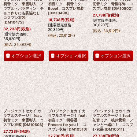
初音ミク 東雲彰人 ノ
初音ミク 初音ミク
初音ミク 青柳冬弥 コ
ウブル・パラディン チ
Booo! コスプレ衣装
スプレ衣装
[
DM10502
]
ョコ作りにも妥協なし
[
DM10498
]
27,738
円
(税別)
コスプレ衣装
18,738
円
(税別)
[
通常販売価格
:
[
DM10475
]
[
通常販売価格
:
30,820
円
]
32,238
円
(税別)
20,820
円
]
(
税込
:
30,512
円
)
[
通常販売価格
:
(
税込
:
20,612
円
)
35,820
円
]
(
税込
:
35,462
円
)
オプション選択
オプション選択
オプション選択
プロジェクトセカイ カ
プロジェクトセカイ カ
プロジェクトセカイ カ
ラフルステージ！ feat.
ラフルステージ！ feat.
ラフルステージ！ feat.
初音ミク 東雲彰人 コ
初音ミク 桐谷遥
初音ミク 桃井愛莉 フ
スプレ衣装
[
DM10503
]
Present for you！ コ
ァンと一緒に！ コスプ
スプレ衣装
[
DM10510
]
レ衣装
[
DM10511
]
27,738
円
(税別)
27,738
円
(税別)
27,738
円
(税別)
[
通常販売価格
: