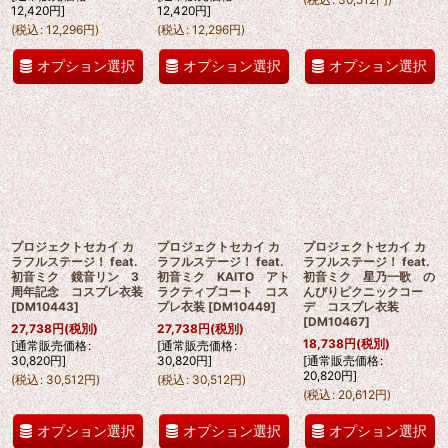
12,420
円
]
12,420
円
]
(
税込
:
12,296
円
)
(
税込
:
12,296
円
)
オプション選択
オプション選択
オプション選択
プロジェクトセカイ カ
プロジェクトセカイ カ
プロジェクトセカイ カ
ラフルステージ！ feat.
ラフルステージ！ feat.
ラフルステージ！ feat.
初音ミク 鏡音リン 3
初音ミク KAITO アト
初音ミク 星乃一歌 の
周年記念 コスプレ衣装
ラクティブコート コス
んびりピクニックコー
[
DM10443
]
プレ衣装
[
DM10449
]
デ コスプレ衣装
[
DM10467
]
27,738
円
(税別)
27,738
円
(税別)
18,738
円
(税別)
[
通常販売価格
:
[
通常販売価格
:
30,820
円
]
30,820
円
]
[
通常販売価格
:
20,820
円
]
(
税込
:
30,512
円
)
(
税込
:
30,512
円
)
(
税込
:
20,612
円
)
オプション選択
オプション選択
オプション選択