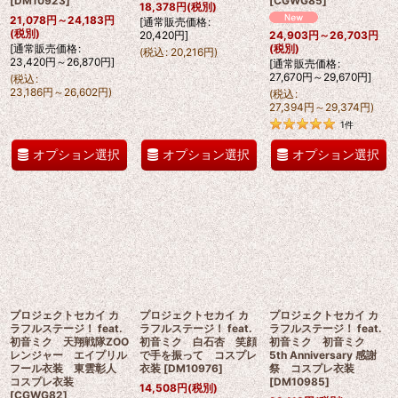
[
DM10923
]
[
CGWG85
]
18,378
円
(税別)
21,078
円
～24,183
円
[
通常販売価格
:
(税別)
20,420
円
]
24,903
円
～26,703
円
[
通常販売価格
:
(税別)
(
税込
:
20,216
円
)
23,420
円
～26,870
円
]
[
通常販売価格
:
27,670
円
～29,670
円
]
(
税込
:
23,186
円
～26,602
円
)
(
税込
:
27,394
円
～29,374
円
)
1
件
オプション選択
オプション選択
オプション選択
プロジェクトセカイ カ
プロジェクトセカイ カ
プロジェクトセカイ カ
ラフルステージ！ feat.
ラフルステージ！ feat.
ラフルステージ！ feat.
初音ミク 天翔戦隊ZOO
初音ミク 白石杏 笑顔
初音ミク 初音ミク
レンジャー エイプリル
で手を振って コスプレ
5th Anniversary 感謝
フール衣装 東雲彰人
衣装
[
DM10976
]
祭 コスプレ衣装
コスプレ衣装
[
DM10985
]
14,508
円
(税別)
[
CGWG82
]