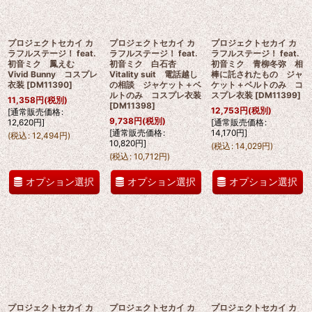
プロジェクトセカイ カ
プロジェクトセカイ カ
プロジェクトセカイ カ
ラフルステージ！ feat.
ラフルステージ！ feat.
ラフルステージ！ feat.
初音ミク 鳳えむ
初音ミク 白石杏
初音ミク 青柳冬弥 相
Vivid Bunny コスプレ
Vitality suit 電話越し
棒に託されたもの ジャ
衣装
[
DM11390
]
の相談 ジャケット＋ベ
ケット＋ベルトのみ コ
ルトのみ コスプレ衣装
スプレ衣装
[
DM11399
]
11,358
円
(税別)
[
DM11398
]
12,753
円
(税別)
[
通常販売価格
:
9,738
円
(税別)
12,620
円
]
[
通常販売価格
:
[
通常販売価格
:
14,170
円
]
(
税込
:
12,494
円
)
10,820
円
]
(
税込
:
14,029
円
)
(
税込
:
10,712
円
)
オプション選択
オプション選択
オプション選択
プロジェクトセカイ カ
プロジェクトセカイ カ
プロジェクトセカイ カ