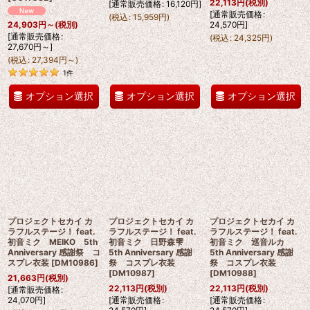
22,113
円
(税別)
[
通常販売価格
:
16,120
円
]
[
通常販売価格
:
(
税込
:
15,959
円
)
24,570
円
]
24,903
円
～
(税別)
[
通常販売価格
:
(
税込
:
24,325
円
)
27,670
円
～
]
(
税込
:
27,394
円
～
)
1
件
オプション選択
オプション選択
オプション選択
プロジェクトセカイ カ
プロジェクトセカイ カ
プロジェクトセカイ カ
ラフルステージ！ feat.
ラフルステージ！ feat.
ラフルステージ！ feat.
初音ミク MEIKO 5th
初音ミク 日野森雫
初音ミク 巡音ルカ
Anniversary 感謝祭 コ
5th Anniversary 感謝
5th Anniversary 感謝
スプレ衣装
[
DM10986
]
祭 コスプレ衣装
祭 コスプレ衣装
[
DM10987
]
[
DM10988
]
21,663
円
(税別)
22,113
円
(税別)
22,113
円
(税別)
[
通常販売価格
:
24,070
円
]
[
通常販売価格
:
[
通常販売価格
: