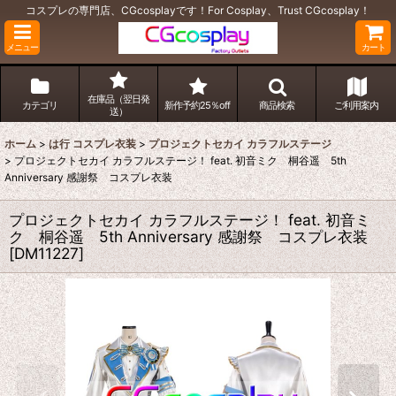
コスプレの専門店、CGcosplayです！For Cosplay、Trust CGcosplay！
メニュー
カート
在庫品（翌日発
カテゴリ
新作予約25％off
商品検索
ご利用案内
送）
ホーム
>
は行 コスプレ衣装
>
プロジェクトセカイ カラフルステージ
>
プロジェクトセカイ カラフルステージ！ feat. 初音ミク 桐谷遥 5th
Anniversary 感謝祭 コスプレ衣装
プロジェクトセカイ カラフルステージ！ feat. 初音ミ
ク 桐谷遥 5th Anniversary 感謝祭 コスプレ衣装
[
DM11227
]