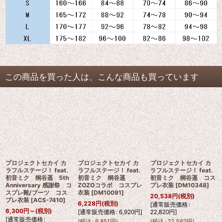
この商品を買った人は、こんな商品も買っています
プロジェクトセカイ カ
プロジェクトセカイ カ
プロジェクトセカイ カ
ラフルステージ！ feat.
ラフルステージ！ feat.
ラフルステージ！ feat.
初音ミク 桐谷遥 5th
初音ミク 桐谷遥
初音ミク 桐谷遥 コス
Anniversary 感謝祭 コ
ZOZOコラボ コスプレ
プレ衣装
[
DM10348
]
スプレ靴/ブーツ コス
衣装
[
DM10091
]
20,538
円
(税別)
プレ衣装
[
ACS-7410
]
6,228
円
(税別)
[
通常販売価格
:
6,300
円
～
(税別)
[
通常販売価格
:
6,920
円
]
22,820
円
]
[
通常販売価格
:
(
税込
:
6,851
円
)
(
税込
:
22,592
円
)