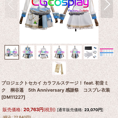
プロジェクトセカイ カラフルステージ！ feat. 初音ミ
ク 桐谷遥 5th Anniversary 感謝祭 コスプレ衣装
[
DM11227
]
販売価格
:
20,763
円
(税別)
[
通常販売価格
:
23,070
円
]
(
税込
:
22,840
円
)