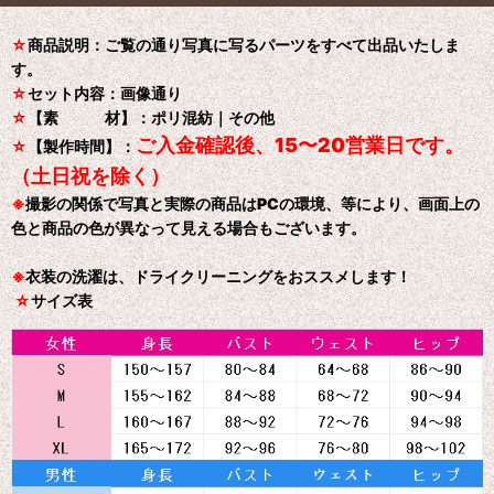
☆
商品説明：ご覧の通り写真に写るパーツをすべて出品いたしま
す。
☆
セット内容：画像通り
☆
【素 材】：ポリ混紡｜その他
ご入金確認後、15〜20営業日です。
☆
【製作時間】：
（土日祝を除く）
※
撮影の関係で写真と実際の商品はPCの環境、等により、画面上の
色と商品の色が異なって見える場合もございます。
※
衣装の洗濯は、ドライクリーニングをおススメします！
☆
サイズ表