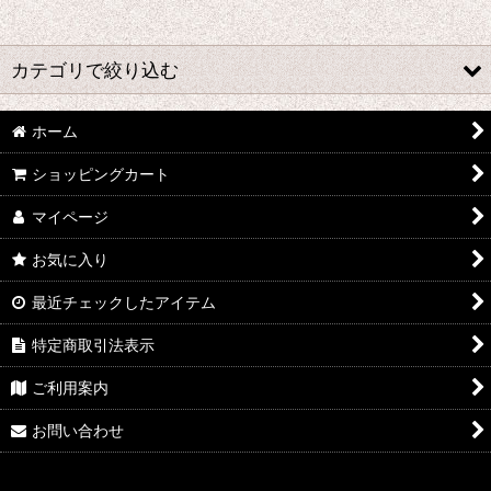
並び順
:
カテゴリで絞り込む
絞り込む
ま行 コスプレ衣装 (全商品)
ホーム
ショッピングカート
魔法少女ノ魔女裁判
マイページ
無期迷途
お気に入り
魔法少女にあこがれて
最近チェックしたアイテム
魔法使いの約束
特定商取引法表示
明治東亰恋伽
ご利用案内
マギ
お問い合わせ
魔法少女まどか☆マギカ