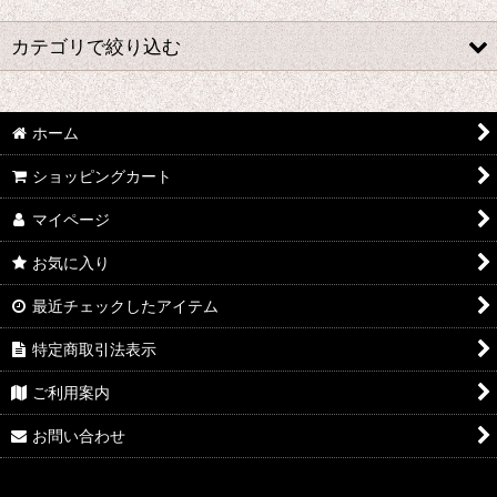
並び順
:
カテゴリで絞り込む
絞り込む
な行 コスプレ衣装 (全商品)
ホーム
七つの大罪
ショッピングカート
ノーゲーム・ノーライフ
マイページ
凪のあすから
お気に入り
ノラガミ
最近チェックしたアイテム
NORN9 ノルン+ノネット
特定商取引法表示
ご利用案内
ニセコイ
お問い合わせ
ぬらりひょんの孫
ナルト