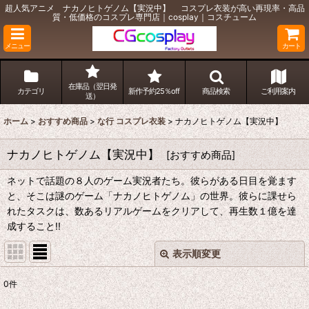
超人気アニメ ナカノヒトゲノム【実況中】 コスプレ衣装が高い再現率・高品
質・低価格のコスプレ専門店｜cosplay｜コスチューム
メニュー
カート
在庫品（翌日発
カテゴリ
新作予約25％off
商品検索
ご利用案内
送）
ホーム
>
おすすめ商品
>
な行 コスプレ衣装
>
ナカノヒトゲノム【実況中】
ナカノヒトゲノム【実況中】
[
おすすめ商品
]
ネットで話題の８人のゲーム実況者たち。彼らがある日目を覚ます
と、そこは謎のゲーム「ナカノヒトゲノム」の世界。彼らに課せら
れたタスクは、数あるリアルゲームをクリアして、再生数１億を達
成すること!!
表示順変更
閉じる
0
件
表示数
: