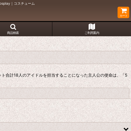
splay｜コスチューム
カート
商品検索
ご利用案内
ト合計18人のアイドルを担当することになった主人公の使命は、「5
閉じる