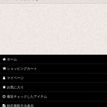
ら行 コスプレ衣装 (全商品)
ラブライブ
RAIL WARS! -日本國有鉄道公安隊-
RWBY
LOVE STAGE!!
ホーム
ログ・ホライズン
ショッピングカート
龍ヶ嬢七々々の埋蔵金
マイページ
るろうに剣心
お気に入り
六花の勇者
最近チェックしたアイテム
乱歩奇譚
特定商取引法表示