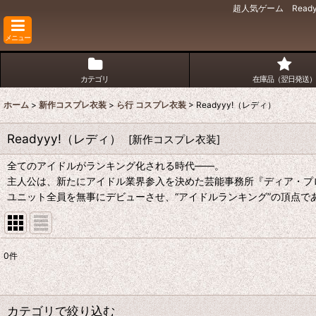
超人気ゲーム Read
メニュー
カテゴリ
在庫品（翌日発送）
ホーム
>
新作コスプレ衣装
>
ら行 コスプレ衣装
>
Readyyy!（レディ）
Readyyy!（レディ）
[
新作コスプレ衣装
]
全てのアイドルがランキング化される時代――。
主人公は、新たにアイドル業界参入を決めた芸能事務所『ディア・プ
ユニット全員を無事にデビューさせ、“アイドルランキング”の頂点で
0
件
表示数
:
並び順
:
カテゴリで絞り込む