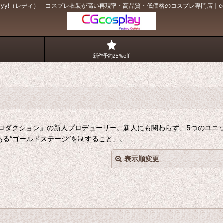
yyy!（レディ） コスプレ衣装が高い再現率・高品質・低価格のコスプレ専門店｜co
新作予約25％off
ロダクション』の新人プロデューサー。新人にも関わらず、5つのユニッ
ある“ゴールドステージ”を制すること」。
表示順変更